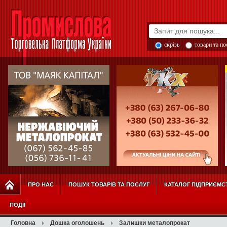
скрізь
товари та п
ПРО НАС
ПОШУК ТОВАРІВ ТА ПОСЛУГ
КАТАЛОГ ПІДПРИЄМС
ПОДІЇ
Головна
Дошка оголошень
Залишки металопрокат