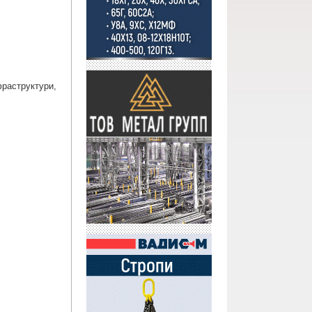
раструктури, 
.