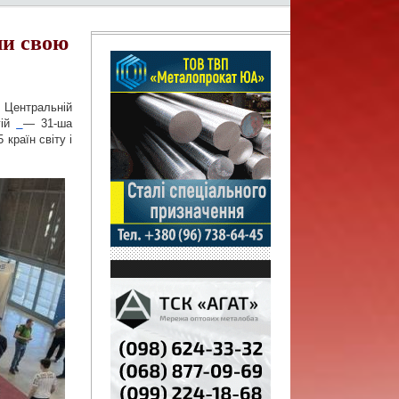
ли свою
 Центральній 
ій 
— 31-ша 
країн світу і 