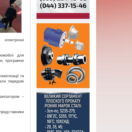
 електронні 
омобілі для 
и, програмне 
матизації та 
ли передові 
анізатором – 
редставники 