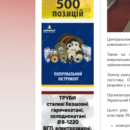
Центрально
компоненти т
Також на з
комунальних 
забезпеченн
Значну увагу
логістики. 
розробки у с
Організатор
Український 
Цього року 
кластерів УК
електро