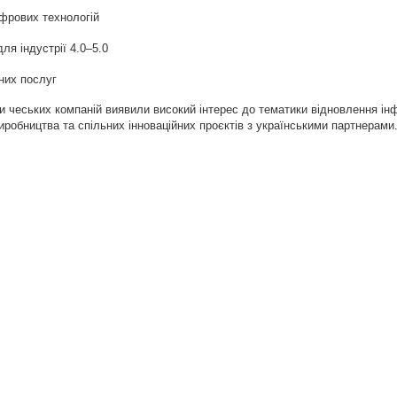
ифрових технологій
ля індустрії 4.0–5.0
них послуг
 чеських компаній виявили високий інтерес до тематики відновлення інф
виробництва та спільних інноваційних проєктів з українськими партнерами