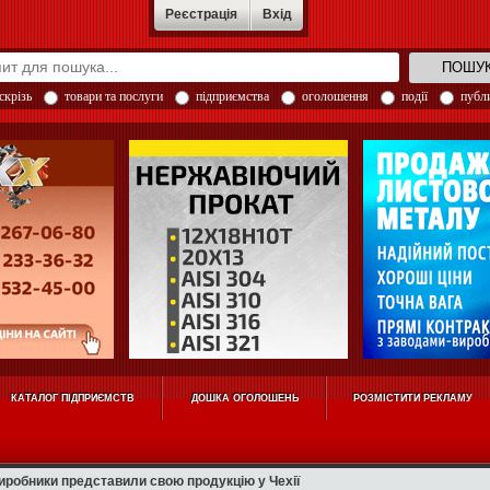
Реєстрація
Вхід
скрізь
товари та послуги
підприємства
оголошення
події
публи
КАТАЛОГ ПІДПРИЄМСТВ
ДОШКА ОГОЛОШЕНЬ
РОЗМІСТИТИ РЕКЛАМУ
иробники представили свою продукцію у Чехії