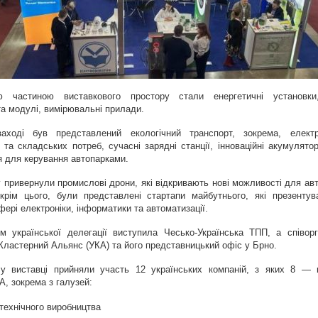
ю частиною виставкового простору стали енергетичні установки,
а модулі, вимірювальні прилади.
аході був представлений екологічний транспорт, зокрема, електр
та складських потреб, сучасні зарядні станції, інноваційні акумулятор
я для керування автопарками.
 привернули промислові дрони, які відкривають нові можливості для авто
Окрім цього, були представлені стартапи майбутнього, які презентува
фері електроніки, інформатики та автоматизації.
ом української делегації виступила Чесько-Українська ТПП, а співорг
Кластерний Альянс (УКА) та його представницький офіс у Брно. 
у виставці прийняли участь 12 українських компаній, з яких 8 — п
А, зокрема з галузей:
технічного виробництва