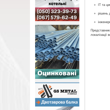
ІТ та ц
рішень д
інженер
Представники
локалізації 