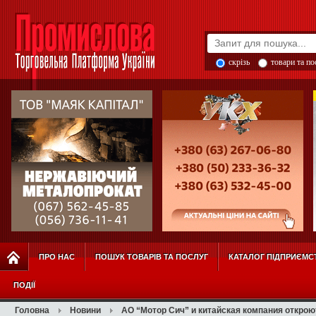
скрізь
товари та п
ПРО НАС
ПОШУК ТОВАРІВ ТА ПОСЛУГ
КАТАЛОГ ПІДПРИЄМС
ПОДІЇ
Головна
Новини
АО “Мотор Сич” и китайская компания открою