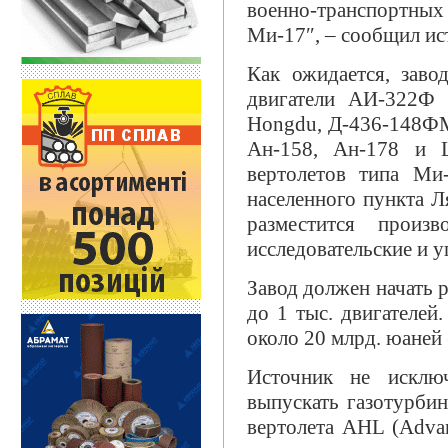
военно-транспортных 
Ми-17″, – сообщил ист
Как ожидается, заво
двигатели АИ-322Ф 
Hongdu, Д-436-148ФМ
Ан-158, Ан-178 и 
вертолетов типа Ми
населенного пункта Л
разместится произ
исследовательские и у
Завод должен начать р
до 1 тыс. двигателей
около 20 млрд. юаней 
Источник не исклю
выпускать газотурбин
вертолета AHL (Advan