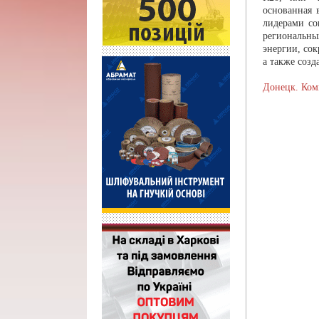
основанная 
лидерами со
региональны
энергии, со
а также созд
Донецк. Ком