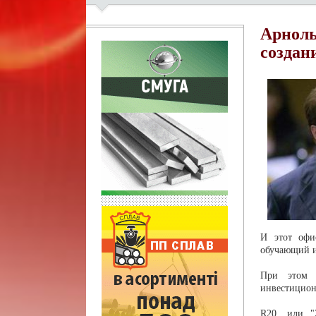
Арноль
создан
И этот офи
обучающий 
При этом г
инвестицион
R20, или "