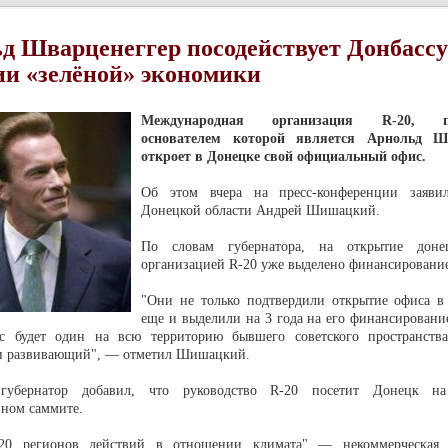
д Шварценеггер посодействует Донбассу
ии «зелёной» экономики
Международная организация R-20, пр
основателем которой является Арнольд Шв
откроет в Донецке свой официальный офис.
Об этом вчера на пресс-конференции заявил
Донецкой области Андрей Шишацкий.
По словам губернатора, на открытие доне
организацией R-20 уже выделено финансировани
"Они не только подтвердили открытие офиса в
еще и выделили на 3 года на его финансировани
с будет один на всю территорию бывшего советского пространств
и развивающий", — отметил Шишацкий.
убернатор добавил, что руководство R-20 посетит Донецк н
ном саммите.
20 регионов действий в отношении климата" — некоммерческая о