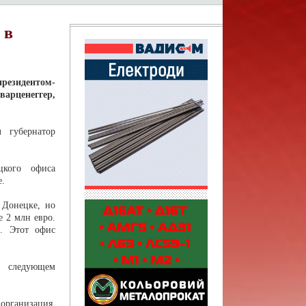
 в
езидентом-
арценеггер,
 губернатор
цкого офиса
е.
 Донецке, но
е 2 млн евро.
а. Этот офис
а следующем
рганизация,