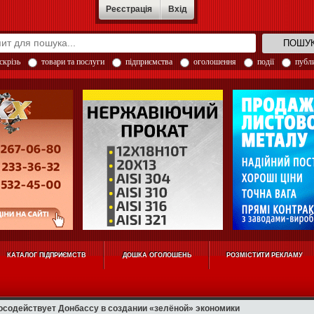
Реєстрація
Вхід
скрізь
товари та послуги
підприємства
оголошення
події
публи
КАТАЛОГ ПІДПРИЄМСТВ
ДОШКА ОГОЛОШЕНЬ
РОЗМІСТИТИ РЕКЛАМУ
осодействует Донбассу в создании «зелёной» экономики