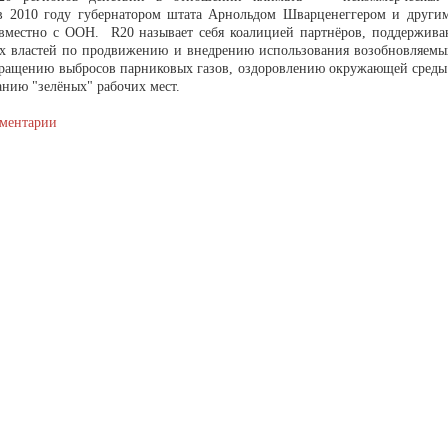
в 2010 году губернатором штата Арнольдом Шварценеггером и друг
вместно с ООН. R20 называет себя коалицией партнёров, поддержив
х властей по продвижению и внедрению использования возобновляемы
кращению выбросов парниковых газов, оздоровлению окружающей среды 
анию "зелёных" рабочих мест.
ментарии