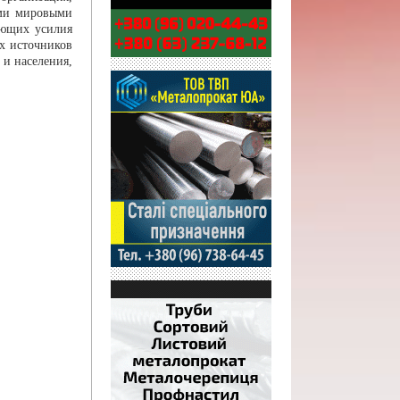
ими мировыми
ающих усилия
х источников
и населения,