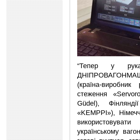
“Тепер у рука
ДНІПРОВАГОНМАШ
(країна-виробник
стеження «Servoro
Güdel), Фінлянд
«KEMPPI»), Німечч
використовувати
українському вагон