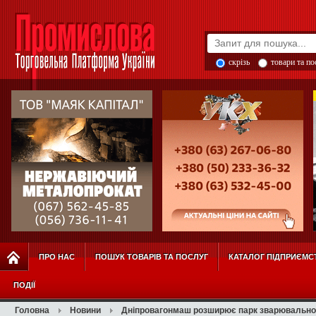
скрізь
товари та п
ПРО НАС
ПОШУК ТОВАРІВ ТА ПОСЛУГ
КАТАЛОГ ПІДПРИЄМС
ПОДІЇ
Головна
Новини
Дніпровагонмаш розширює парк зварювально