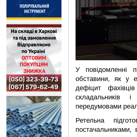
У повідомленні п
обставини, як у е
дефіцит фахівців
складальників і
передумовами реалі
Ретельна підгот
постачальниками, 