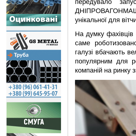
передувало запу
ДНІПРОВАГОНМАШ»
унікальної для вітч
На думку фахівці
саме роботизовано
галузі вбачають ве
популярним для ро
компаній на ринку з