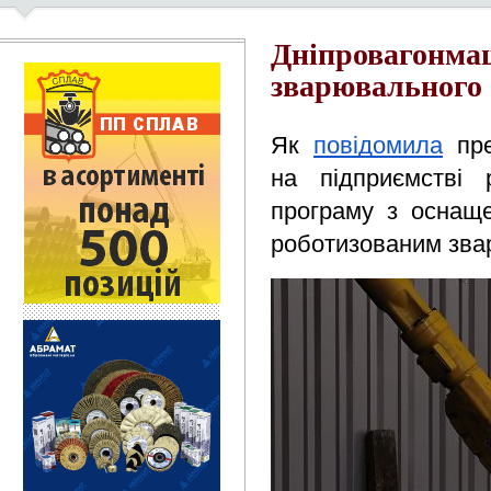
Дніпровагонма
зварювального
Як 
повідомила
 пр
на підприємстві р
програму з оснаще
роботизованим зва