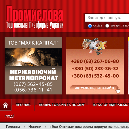
скрізь
товари та п
ПРО НАС
ПОШУК ТОВАРІВ ТА ПОСЛУГ
КАТАЛОГ ПІДПРИЄМС
ПОДІЇ
Головна
Новини
«Эко-Оптима» построила первую гелиоэлект