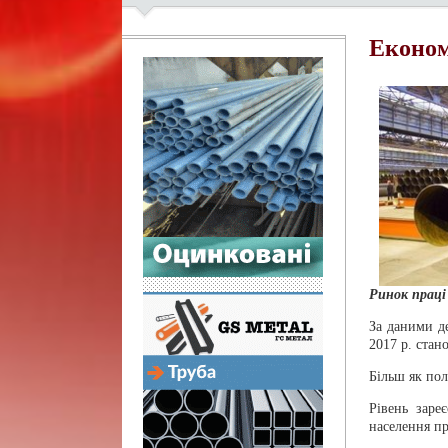
Економ
Ринок праці
За даними д
2017 р. стан
Більш як пол
Рівень заре
населення п