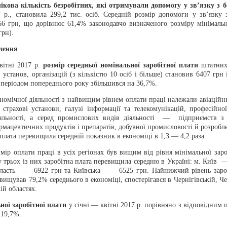
ікова кількість безробітних, які отримували допомогу у зв’язку з 
 р., становила 299,2 тис. осіб. Середній розмір допомоги у зв’язку 
66 грн, що дорівнює 61,4% законодавчо визначеного розміру мінімальн
грн).
лення
вітні 2017 р.
розмір середньої номінальної заробітної плати
штатних
 установ, організацій (з кількістю 10 осіб і більше) становив 6407 грн 
 періодом попереднього року збільшився на 36,7%.
номічної діяльності з найвищим рівнем оплати праці належали авіаційн
 страхові установи, галузі інформації та телекомунікацій, професійної
іяльності, а серед промислових видів діяльності — підприємств з
мацевтичних продуктів і препаратів, добувної промисловості й розробле
 плата перевищила середній показник в економіці в 1,3 — 4,2 раза.
мір оплати праці в усіх регіонах був вищим від рівня мінімальної заро
 трьох із них заробітна плата перевищила середню в Україні: м. Київ 
ласть — 6922 грн та Київська — 6525 грн. Найнижчий рівень зароб
вищував 79,2% середнього в економіці, спостерігався в Чернігівській, Че
ій областях.
ної заробітної плати
у січні — квітні 2017 р. порівняно з відповідним 
119,7%.