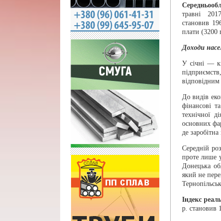
Середньообл
травні 2017
становив 19
плати (3200 
Доходи насе
У січні — к
підприємств,
відповідним
До видів еко
фінансові та
технічної д
основних фар
де заробітна
Середній роз
проте лише у
Донецька об
який не пере
Тернопільськ
Індекс реаль
р. становив 