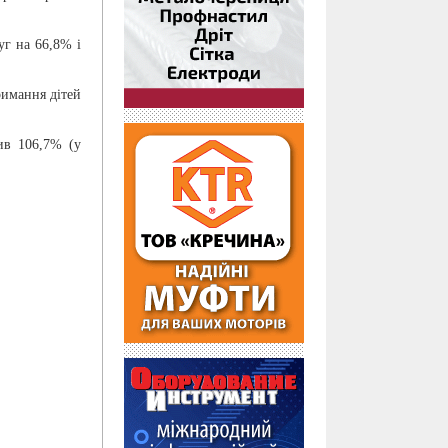
г на 66,8% і
римання дітей
ив 106,7% (у