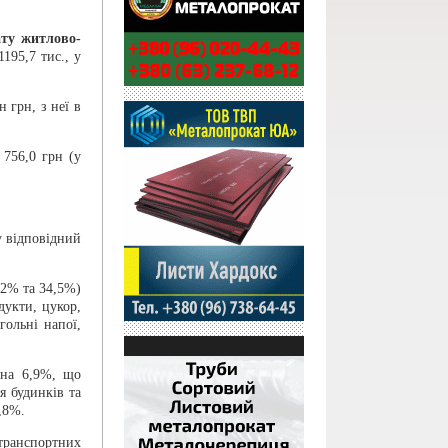
ату житлово-
195,7 тис., у
грн, з неї в
 756,0 грн (у
у відповідний
,2% та 34,5%)
дукти, цукор,
гольні напої,
 на 6,9%, що
я будинків та
,8%.
транспортних