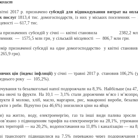
захист
вітні 2017 р. призначено
субсидії для відшкодування витрат на опл
х послуг
1813,4 тис. домогосподарств, із них у міських поселеннях — 1
сцевості — 617,7 тис.
ма призначених субсидій у січні — квітні становила 2382,2 млн 
еленнях — 1575,5 млн грн, у сільській місцевості — 806,7 млн грн.
змір призначеної субсидії на одне домогосподарство у квітні становив
265,9 грн).
вчих цін (індекс інфляції)
у січні — травні 2017 р. становив 106,2% (
реднього року — 105,2%).
чування та безалкогольні напої подорожчали на 8,3%. Найбільше (на 47
 на овочі та фрукти. На 10,1 — 3,1% стали дорожчими м’ясо і м’ясопро
укти й молоко, хліб, масло, маргарин, рис, макаронні вироби, безалко
укти з риби. Відчутно (на 46,6%) знизилися ціни на яйця.
и) на житло, воду, електроенергію, газ та інші види палива зросли
пов’язано з підвищенням тарифів на електроенергію на 28,1%, утриманн
х територій — на 20,2%, водопостачання на 11,8% і каналізацію — на 8
зі транспорту підвищилися на 7,5% переважно через подорожчання 