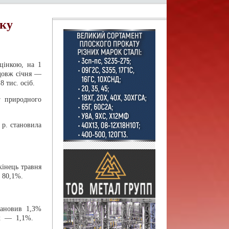
оку
оцінкою, на 1
одовж січня —
8 тис. осіб.
г природного
 р. становила
кінець травня
и 80,1%.
тановив 1,3%
ях — 1,1%.