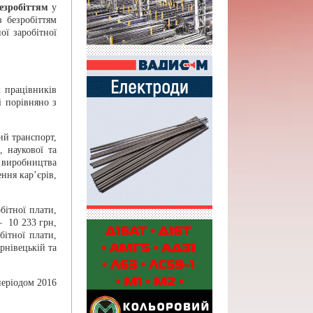
безробіттям
у
з безробіттям
ої заробітної
 працівників
і порівняно з
ий транспорт,
, наукової та
 виробництва
ння кар’єрів,
бітної плати,
— 10 233 грн,
ітної плати,
рнівецькій та
періодом 2016