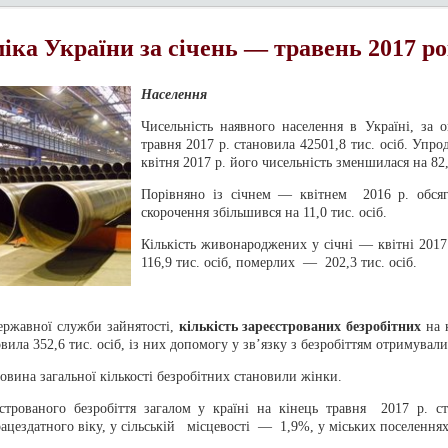
іка України за січень — травень 2017 р
Населення
Чисельність наявного населення в Україні, за 
травня 2017 р. становила 42501,8 тис. осіб. Упр
квітня 2017 р. його чисельність зменшилася на 82,
Порівняно із січнем — квітнем 2016 р. обся
скорочення збільшився на 11,0 тис. осіб.
Кількість живонароджених у січні — квітні 2017
116,9 тис. осіб, померлих — 202,3 тис. осіб.
ержавної служби зайнятості,
кількість зареєстрованих безробітних
на 
овила 352,6 тис. осіб, із них допомогу у зв’язку з безробіттям отримувал
овина загальної кількості безробітних становили жінки.
єстрованого безробіття загалом у країні на кінець травня 2017 р. с
рацездатного віку, у сільській місцевості — 1,9%, у міських поселенн