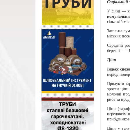
Соціальний 
У січні — к
комунальни
сільській мі
Загальна су
міських пос
Середній ро
березні — 1
Ціни
Індекс спожи
період попе
Продукти хар
зросли ціни
молочні прод
риба та прод
Ціни (тариф
передовсім 
прибудинкови
Ціни у галу