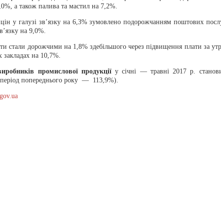
,0%, а також палива та мастил на 7,2%.
цін у галузі зв’язку на 6,3% зумовлено подорожчанням поштових послу
в’язку на 9,0%.
іти стали дорожчими на 1,8% здебільшого через підвищення плати за ут
 закладах на 10,7%.
 виробників промислової продукції
у січні — травні 2017 р. станов
 період попереднього року — 113,9%).
.gov.ua