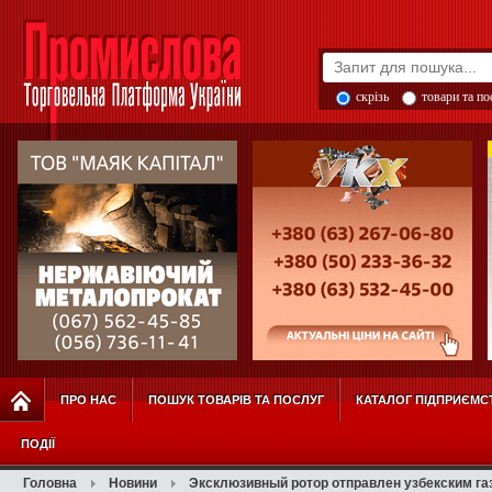
скрізь
товари та п
ПРО НАС
ПОШУК ТОВАРІВ ТА ПОСЛУГ
КАТАЛОГ ПІДПРИЄМС
ПОДІЇ
Головна
Новини
Эксклюзивный ротор отправлен узбекским га