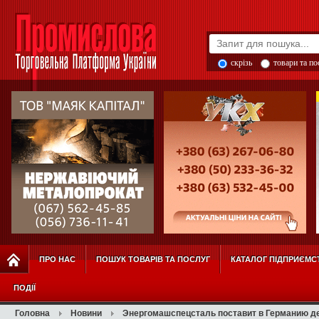
скрізь
товари та п
ПРО НАС
ПОШУК ТОВАРІВ ТА ПОСЛУГ
КАТАЛОГ ПІДПРИЄМС
ПОДІЇ
Головна
Новини
Энергомашспецсталь поставит в Германию д