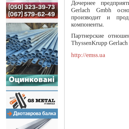
Дочернее предприя
Gerlaсh Gmbh осно
производит и прод
компоненты.
Партнерские отнош
ThyssenKrupp Gerlaсh
http://emss.ua