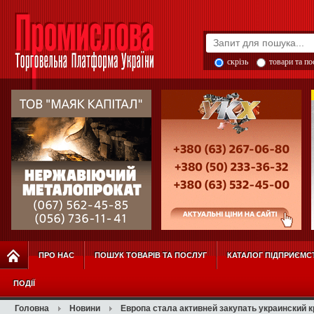
скрізь
товари та п
ПРО НАС
ПОШУК ТОВАРІВ ТА ПОСЛУГ
КАТАЛОГ ПІДПРИЄМС
ПОДІЇ
Головна
Новини
Европа стала активней закупать украинский 