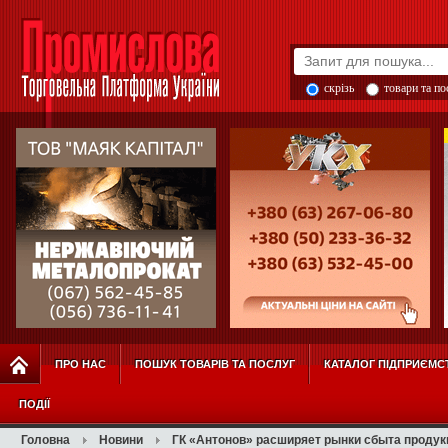
скрізь
товари та п
ПРО НАС
ПОШУК ТОВАРІВ ТА ПОСЛУГ
КАТАЛОГ ПІДПРИЄМС
ПОДІЇ
Головна
Новини
ГК «Антонов» расширяет рынки сбыта продук