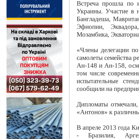
Встреча прошла по 
Украины. Участие в 
Бангладеша, Маврита
Эфиопии, Эквадора
Мозамбика, Экваториа
«Члены делегации по
самолеты семейства р
Ан-148 и Ан-158, ос
том числе современн
испытательные стен
сообщили на предприя
Дипломаты отмечали,
«Антонов» к различны
В апреле 2013 года К
- Бразилия, Арг