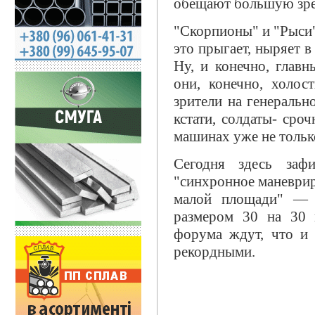
обещают большую зр
"Скорпионы" и "Рыси
это прыгает, ныряет в
Ну, и конечно, глав
они, конечно, холос
зрители на генеральн
кстати, солдаты- сро
машинах уже не только
Сегодня здесь заф
"синхронное маневри
малой площади" — "
размером 30 на 30 
форума ждут, что и
рекордными.