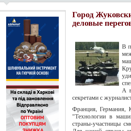
Город Жуковск
деловые перего
В 
ме
ма
Кр
уд
спе
А 
секретами с журналис
Франция, Германия, К
"Технологии в маши
страны-участницы смо