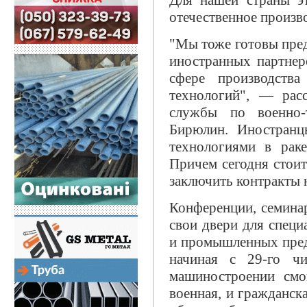
Для нашей страны э
отечественное произв
"Мы тоже готовы пред
иностранных партнер
сфере производств
технологий", — расс
службы по военно-т
Бирюлин. Иностранц
технологиями в раке
Причем сегодня стоит
заключить контракты 
Конференции, семинар
свои двери для спец
и промышленных предп
начиная с 29-го ч
машиностроении см
военная, и гражданск