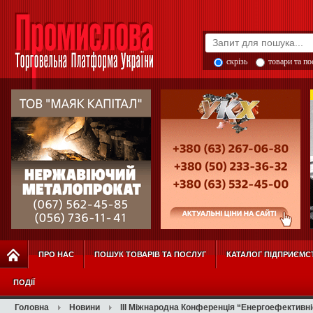
скрізь
товари та п
ПРО НАС
ПОШУК ТОВАРІВ ТА ПОСЛУГ
КАТАЛОГ ПІДПРИЄМС
ПОДІЇ
Головна
Новини
IIІ Міжнародна Конференція “Енергоефективні