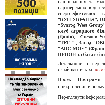
національних та між
партнерських віднос
енергоефективності т
“
КУН УКРАЇНА”, Ю
“
Svarog
West
Group
”
клуб аграрного біз
(Данія),
Снєжка-Укр
“
TEFF
”, Завод “
OB
“
ARC
-
MOE
” (Франц
ПРООН та багато ін
Детальніше з пере
ознайомитись за
поси
Проект
Програми 
прикріплений в цьому
Переглянути інформац