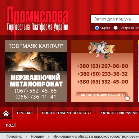
скрізь
товари та п
ПРО НАС
ПОШУК ТОВАРІВ ТА ПОСЛУГ
КАТАЛОГ ПІДПРИЄМС
ПОДІЇ
Головна
Новини
Инновации в области высокоскоростной резк