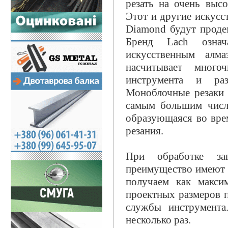
резать на очень выс
Этот и другие искус
Diamond будут проде
Бренд Lach означ
искусственным алм
насчитывает много
инструмента и раз
Моноблочные резаки C
самым большим числ
образующаяся во врем
резания.
При обработке за
преимущество имеют ка
получаем как макси
проектных размеров п
службы инструмента
несколько раз.