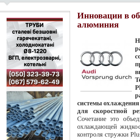
Инновации в об
алюминия
Н
р
с
п
в
T
P
р
системы охлаждения 
для скоростной ре
Сочетание это объед
охлаждающей жидкос
контроля стружки Plu