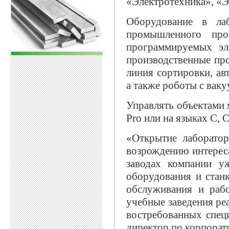
«Электротехника», «Э
Оборудование в лаб
промышленного про
программируемых эл
производственные про
линия сортировки, ав
а также роботы с вак
Управлять объектами
Pro или на языках С, 
«Открытие лаборато
возрождению интереса
заводах компании у
оборудования и стан
обслуживания и рабо
учебные заведения ре
востребованных спец
директор по корпора