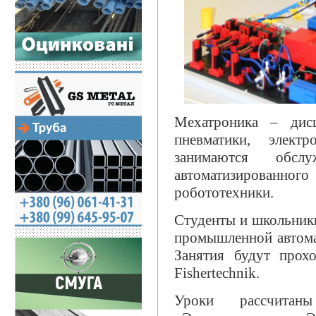
Мехатроника – дисц
пневматики, элект
занимаются обсл
автоматизирован
робототехники.
Студенты и школьники
промышленной автома
Занятия будут прох
Fishertechnik.
Уроки рассчитан