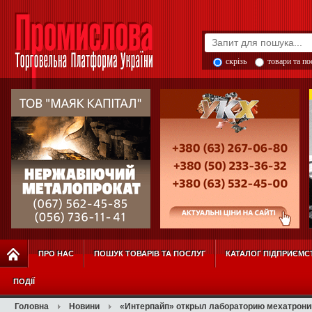
скрізь
товари та п
ПРО НАС
ПОШУК ТОВАРІВ ТА ПОСЛУГ
КАТАЛОГ ПІДПРИЄМС
ПОДІЇ
Головна
Новини
«Интерпайп» открыл лабораторию мехатрони