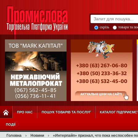
скрізь
товари та п
ПРО НАС
ПОШУК ТОВАРІВ ТА ПОСЛУГ
КАТАЛОГ ПІДПРИЄМС
ПОДІЇ
Головна
Новини
«Интерпайп» признал, что пока неспособен по