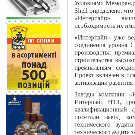
Условиями Меморанду
Shell определено, чт
«Интерпайп» выше
необходимость их имп
«Интерпайп» уже вед
соединения уровня 
производства преми
строительства высоко
премиальным соеди
Проект включен в пл
активизации развития 
Заводы компании «
Интерпайп НТЗ, пр
квалификационный а
посетили завод ко
технического аудит
технического аудита з