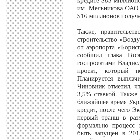
кредите $85 миллион
им. Мельникова ОАО 
$16 миллионов получе
Также, правительст
строительство «Возд
от аэропорта «Борис
сообщил глава Гос
госпроектами Владис
проект, который н
Планируется выплач
Чиновник отметил, чт
3,5% ставкой. Также
ближайшее время Укр
кредит, после чего Э
первый транш в раз
формально процесс с
быть запущен в 2014