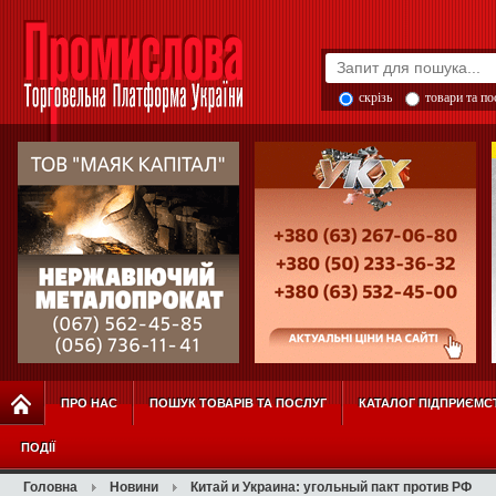
скрізь
товари та п
ПРО НАС
ПОШУК ТОВАРІВ ТА ПОСЛУГ
КАТАЛОГ ПІДПРИЄМС
ПОДІЇ
Головна
Новини
Китай и Украина: угольный пакт против РФ