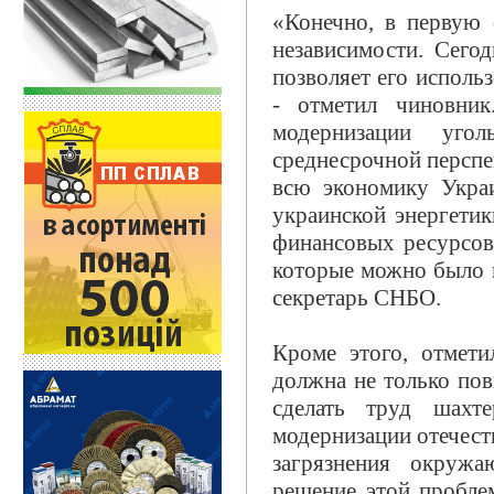
«Конечно, в первую 
независимости. Сего
позволяет его использ
- отметил чиновни
модернизации уго
среднесрочной перспе
всю экономику Украи
украинской энергети
финансовых ресурсов
которые можно было в
секретарь СНБО.
Кроме этого, отмети
должна не только пов
сделать труд шахт
модернизации отечест
загрязнения окруж
решение этой пробле