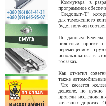
"Коммунара" в разр
программное обеспече
"Следопыт–Т", котор
для таможенного конт
будет получен соотве
По данным Беляева, 
пилотный проект п
перемещением груз
использоваться в эт
госзаказ.
Как отметил советн
также автомобильные
"Что касается желез
дешевле, но нужно 
провели исследован
железных дорогах. О