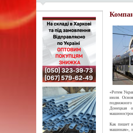
Компан
«Ротем Укра
июля. Осно
подвижного
Донецкая о
машинострои
Как пишет и
машинам», 