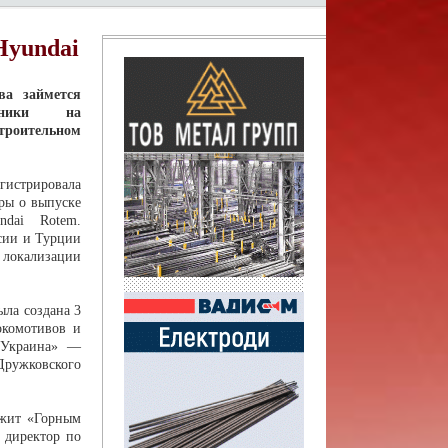
Hyundai
ва займется
ехники на
роительном
гистрировала
ры о выпуске
ndai Rotem.
сии и Турции
локализации
ла создана 3
окомотивов и
м Украина» —
ружковского
ежит «Горным
 директор по