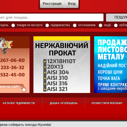
Реєстрація
Вхід
скрізь
товари та послуги
підприємства
оголошення
події
публи
КАТАЛОГ ПІДПРИЄМСТВ
ДОШКА ОГОЛОШЕНЬ
РОЗМІСТИТИ РЕКЛАМУ
ена собирать поезда Hyundai