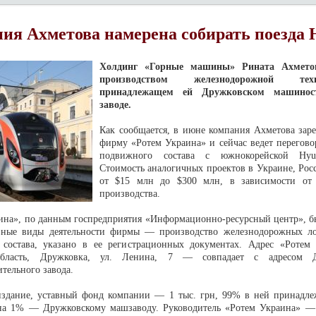
ия Ахметова намерена собирать поезда 
Холдинг «Горные машины» Рината Ахмето
производством железнодорожной т
принадлежащем ей Дружковском машиност
заводе.
Как сообщается, в июне компания Ахметова заре
фирму «Ротем Украина» и сейчас ведет перегово
подвижного состава с южнокорейской Hyu
Стоимость аналогичных проектов в Украине, Рос
от $15 млн до $300 млн, в зависимости от 
производства.
ина», по данным госпредприятия «Информационно-ресурсный центр», бы
вные виды деятельности фирмы — производство железнодорожных л
 состава, указано в ее регистрационных документах. Адрес «Роте
бласть, Дружковка, ул. Ленина, 7 — совпадает с адресом Д
тельного завода.
здание, уставный фонд компании — 1 тыс. грн, 99% в ней принадл
на 1% — Дружковскому машзаводу. Руководитель «Ротем Украина» —