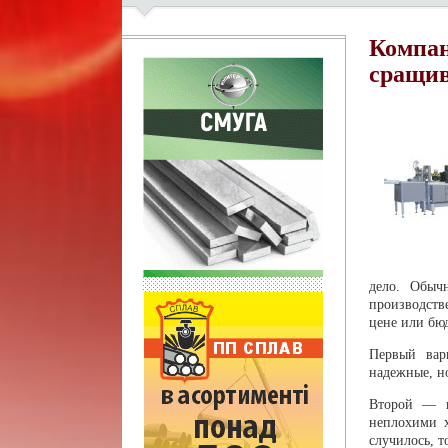
Компан
сращи
дело. Обыч
производств
цене или бю
Первый вар
надежные, н
Второй — п
неплохими х
случилось, т