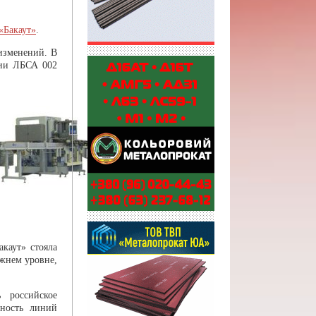
«Бакаут»
.
изменений. В
нии ЛБСА 002
каут» стояла
ежнем уровне,
 российское
ьность линий