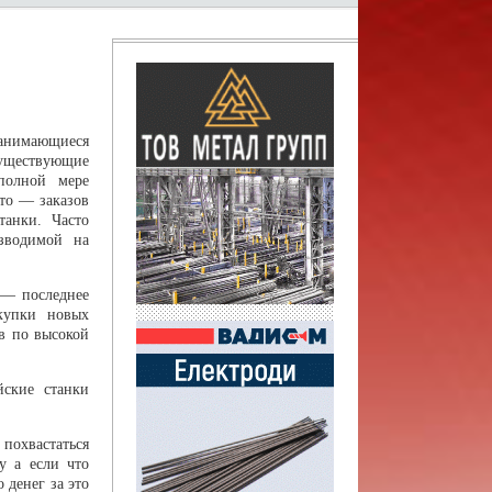
имающиеся
ществующие
полной мере
сто — заказов
танки. Часто
зводимой на
 — последнее
окупки новых
ов по высокой
ские станки
похвастаться
у а если что
 денег за это