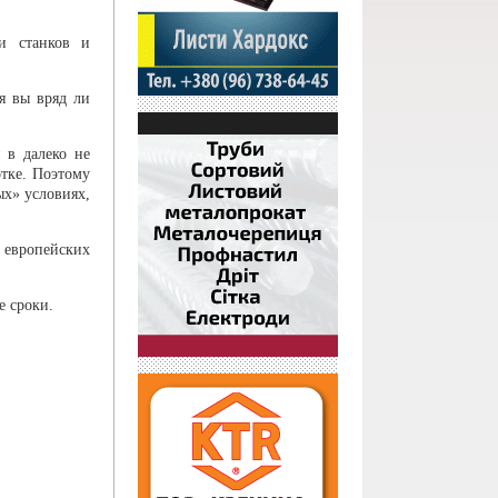
и станков и
я вы вряд ли
 в далеко не
отке. Поэтому
ых» условиях,
европейских
е сроки.