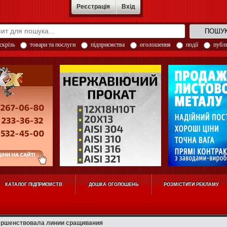
Реєстрація
Вхід
скрізь
товари та послуги
підприємства
оголошення
події
публи
КАТАЛОГ ПІДПРИЄМСТВ
ДОШКА ОГОЛОШЕНЬ
РОЗМІСТИТИ РЕКЛАМУ
ершенствовала линии сращивания