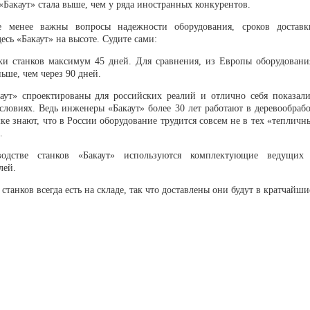
Бакаут» стала выше, чем у ряда иностранных конкурентов.
е менее важны вопросы надежности оборудования, сроков доставк
десь «Бакаут» на высоте. Судите сами:
ки станков максимум 45 дней. Для сравнения, из Европы оборудовани
ьше, чем через 90 дней.
аут» спроектированы для российских реалий и отлично себя показали
словиях. Ведь инженеры «Бакаут» более 30 лет работают в деревообраб
е знают, что в России оборудование трудится совсем не в тех «тепличн
.
одстве станков «Бакаут» используются комплектующие ведущих 
лей.
 станков всегда есть на складе, так что доставлены они будут в кратчайши