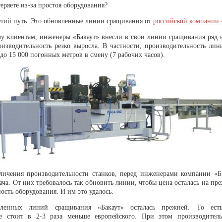
еряете из-за простоя оборудования?
ретий путь. Это обновленные линии сращивания от
российской компании 
чу клиентам, инженеры «Бакаут» внесли в свои линии сращивания ряд 
оизводительность резко выросла. В частности, производительность ли
до 15 000 погонных метров в смену (7 рабочих часов).
ичения производительности станков, перед инженерами компании «Ба
ача. От них требовалось так обновить линии, чтобы цена осталась на пр
ость оборудования. И им это удалось.
ленных линий сращивания «Бакаут» осталась прежней. То есть
ие стоит в 2-3 раза меньше европейского. При этом производител