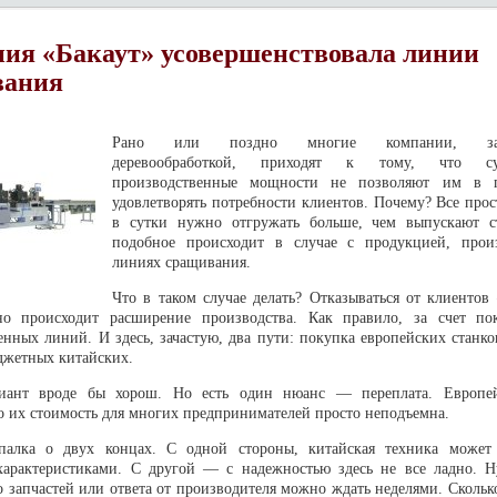
ия «Бакаут» усовершенствовала линии
вания
Рано или поздно многие компании, зан
деревообработкой, приходят к тому, что су
производственные мощности не позволяют им в 
удовлетворять потребности клиентов. Почему? Все про
в сутки нужно отгружать больше, чем выпускают с
подобное происходит в случае с продукцией, прои
линиях сращивания.
Что в таком случае делать? Отказываться от клиентов
но происходит расширение производства. Как правило, за счет п
енных линий. И здесь, зачастую, два пути: покупка европейских станк
джетных китайских.
иант вроде бы хорош. Но есть один нюанс — переплата. Европей
о их стоимость для многих предпринимателей просто неподъемна.
алка о двух концах. С одной стороны, китайская техника может 
арактеристиками. С другой — с надежностью здесь не все ладно. Н
о запчастей или ответа от производителя можно ждать неделями. Сколько