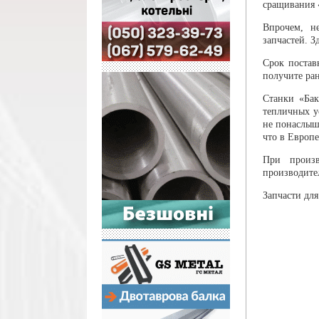
сращивания «
Впрочем, н
запчастей. З
Срок постав
получите ран
Станки «Бак
тепличных у
не понаслышк
что в Европе
При произв
производите
Запчасти для