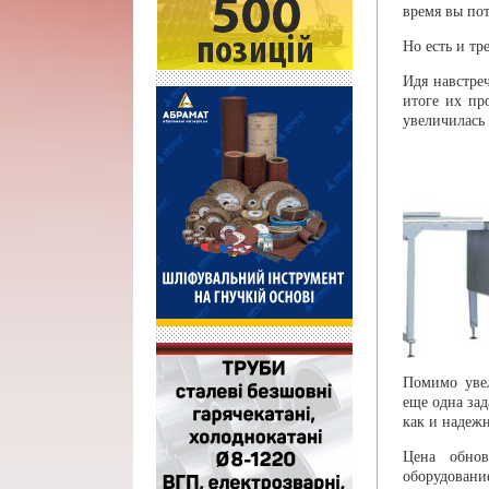
время вы пот
Но есть и т
Идя навстре
итоге их пр
увеличилась 
Помимо увел
еще одна зад
как и надежн
Цена обнов
оборудован