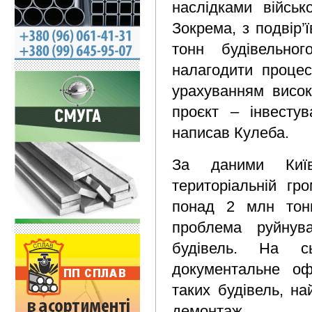
наслідками військо
Зокрема, з подвір’
тонн будівельно
налагодити процес 
урахуванням високи
проєкт – інвестув
написав Кулеба.
За даними Київ
територіальній гр
понад 2 млн тонн 
проблема руйнува
будівель. На с
документальне о
таких будівель, н
демонтаж.