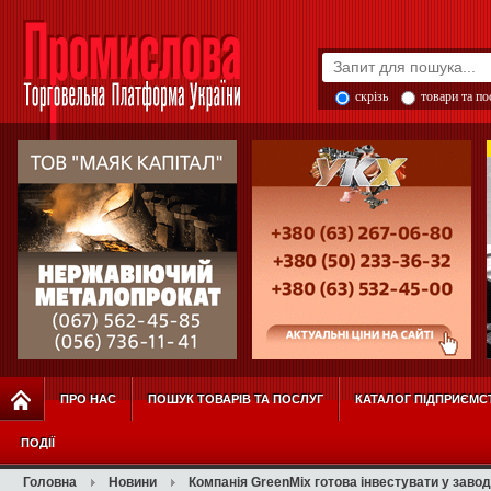
скрізь
товари та п
ПРО НАС
ПОШУК ТОВАРІВ ТА ПОСЛУГ
КАТАЛОГ ПІДПРИЄМС
ПОДІЇ
Головна
Новини
Компанія GreenMix готова інвестувати у завод