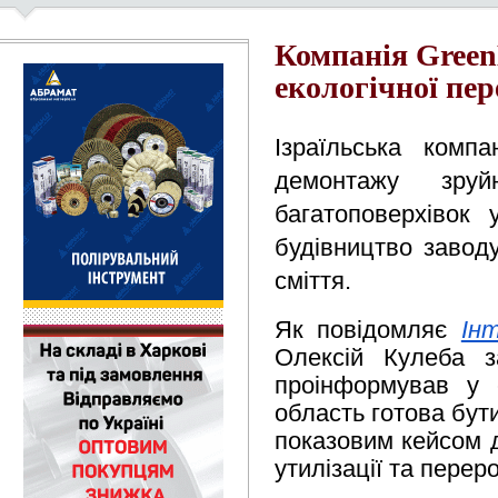
Компанія GreenM
екологічної пер
Ізраїльська комп
демонтажу зру
багатоповерхівок 
будівництво заводу
сміття.
Як
повідомляє 
Ін
Олексій Кулеба за
проінформував у с
область готова бут
показовим кейсом д
утилізації та перер