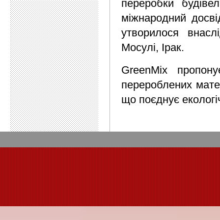
переробки будівел
міжнародний досві
утворилося внасл
Мосулі, Ірак.
GreenMix пропону
перероблених матер
що поєднує екологі