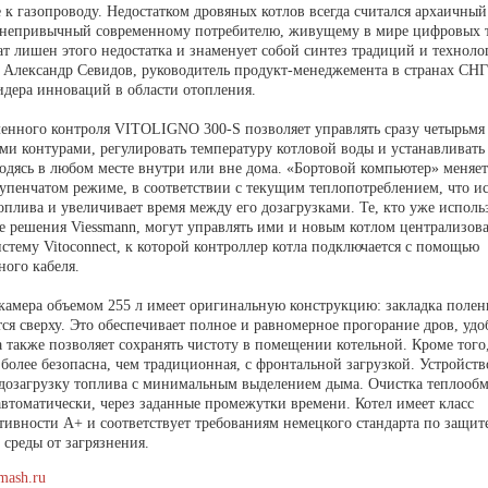
к газопроводу. Недостатком дровяных котлов всегда считался архаичный
 непривычный современному потребителю, живущему в мире цифровых 
ат лишен этого недостатка и знаменует собой синтез традиций и технол
т Александр Севидов, руководитель продукт-менеджемента в странах СН
идера инноваций в области отопления.
ленного контроля VITOLIGNO 300-S позволяет управлять сразу четырьмя
ми контурами, регулировать температуру котловой воды и устанавливать
ходясь в любом месте внутри или вне дома. «Бортовой компьютер» меняе
тупенчатом режиме, в соответствии с текущим теплопотреблением, что и
оплива и увеличивает время между его дозагрузками. Те, кто уже исполь
е решения Viessmann, могут управлять ими и новым котлом централизова
тему Vitoconnect, к которой контроллер котла подключается с помощью
ного кабеля.
 камера объемом 255 л имеет оригинальную конструкцию: закладка полен
ся сверху. Это обеспечивает полное и равномерное прогорание дров, удо
а также позволяет сохранять чистоту в помещении котельной. Кроме того,
более безопасна, чем традиционная, с фронтальной загрузкой. Устройст
 дозагрузку топлива с минимальным выделением дыма. Очистка теплооб
автоматически, через заданные промежутки времени. Котел имеет класс
тивности A+ и соответствует требованиям немецкого стандарта по защит
среды от загрязнения.
mash.ru