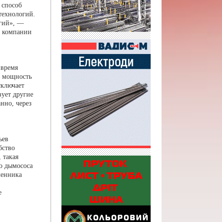
 способ
технологий.
огий», —
Г компании
 время
т мощность
сключает
зует другие
нно, через
ьев
бство
 такая
во дымососа
менника
е