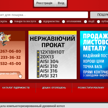
Реєстрація
Вхід
скрізь
товари та послуги
підприємства
оголошення
події
публи
КАТАЛОГ ПІДПРИЄМСТВ
ДОШКА ОГОЛОШЕНЬ
РОЗМІСТИТИ РЕКЛАМУ
дала компьютеризированный дровяной котел