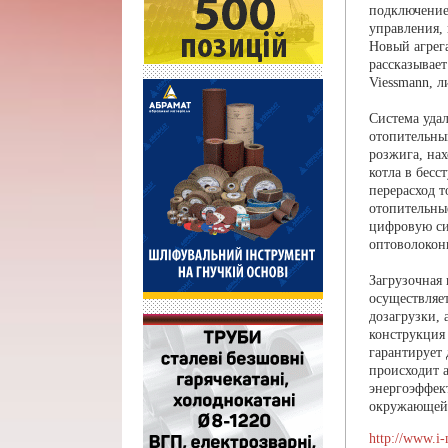
подключение 
управления,
Новый агрег
рассказывае
Viessmann, л
Система уда
отопительны
розжига, на
котла в бесс
перерасход т
отопительны
цифровую сис
оптоволокон
Загрузочная
осуществляет
дозагрузки, 
конструкция 
гарантирует
происходит 
энергоэффек
окружающей 
http://www.i-