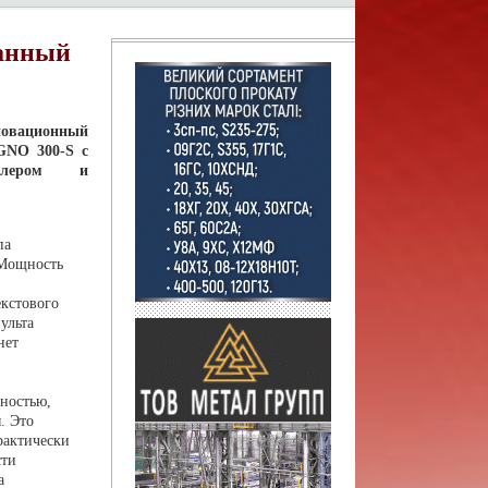
ванный
вационный
GNO 300-S с
оллером и
па
 Мощность
кстового
ульта
нет
ностью,
. Это
рактически
сти
а