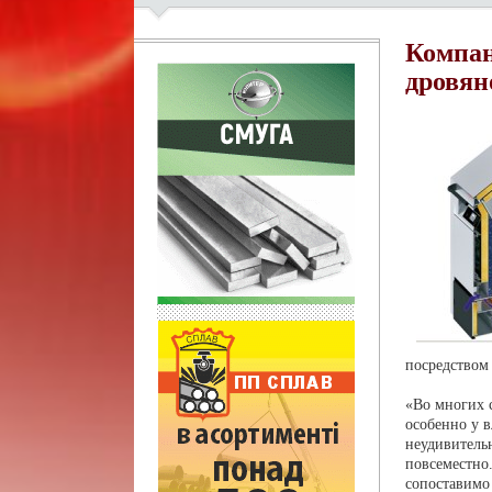
Компан
дровян
посредством
«Во многих 
особенно у 
неудивительн
повсеместно
сопоставимо