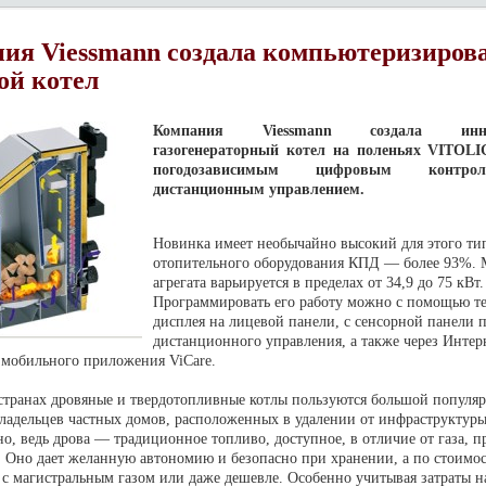
ия Viessmann создала компьютеризиро
ой котел
Компания Viessmann создала инно
газогенераторный котел на поленьях VITOLI
погодозависимым цифровым контр
дистанционным управлением.
Новинка имеет необычайно высокий для этого ти
отопительного оборудования КПД — более 93%.
агрегата варьируется в пределах от 34,9 до 75 кВт.
Программировать его работу можно с помощью те
дисплея на лицевой панели, с сенсорной панели п
дистанционного управления, а также через Интер
 мобильного приложения ViCare.
странах дровяные и твердотопливные котлы пользуются большой популяр
владельцев частных домов, расположенных в удалении от инфраструктуры
о, ведь дрова — традиционное топливо, доступное, в отличие от газа, п
. Оно дает желанную автономию и безопасно при хранении, а по стоимо
 с магистральным газом или даже дешевле. Особенно учитывая затраты н