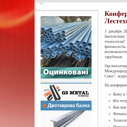
Конфер
Лестех
1 декабря 2
биотопливу 
технология"
финансисты
возможность
зарубежья.
Организат
Международ
Союз", журн
На конферен
Кому и 
Кто пот
Как выг
Финанси
Техноло
Использ