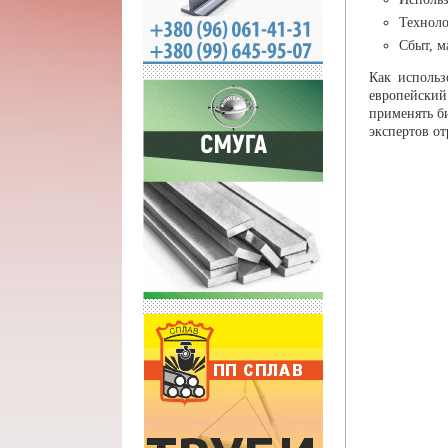
Техноло
Сбыт, м
Как использ
европейский
применять б
экспертов о