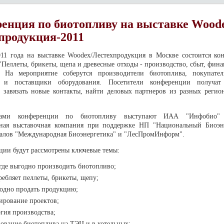
енция по биотопливу на выставке Wood
продукция-2011
011 года на выставке Woodex/Лестехпродукция в Москве состоится ко
"Пеллеты, брикеты, щепа и древесные отходы - производство, сбыт, фин
. На мероприятие соберутся производители биотоплива, покупател
 и поставщики оборудования. Посетители конференции получат
 завязать новые контакты, найти деловых партнеров из разных регио
орами конференции по биотопливу выступают ИАА "Инфоби
ная выставочная компания при поддержке НП "Национальный Биоэн
алов "Международная Биоэнергетика" и "ЛесПромИнформ".
ции будут рассмотрены ключевые темы:
где выгодно производить биотопливо;
ребляет пеллеты, брикеты, щепу;
одно продать продукцию;
рование проектов;
гия производства;
ование биотоплива на ТЭЦ и в котельных;