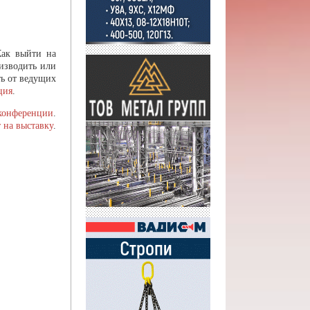
Как выйти на
изводить или
ь от ведущих
ция
.
 конференции
.
 на выставку
.