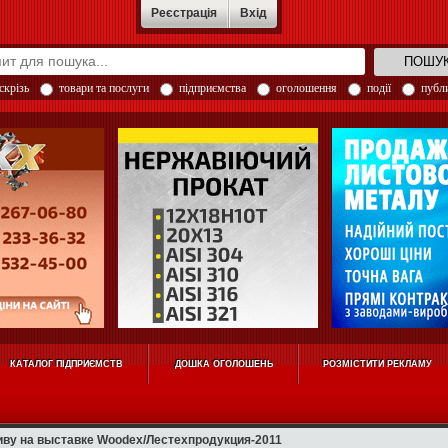
Реєстрація
Вхід
скрізь
товари та послуги
підприємства
оголошення
події
публи
КАТАЛОГ ПІДПРИЄМСТВ
ДОШКА ОГОЛОШЕНЬ
РОЗМІСТИТИ РЕКЛАМУ
иву на выставке Woodex/Лестехпродукция-2011