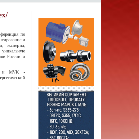
ex/
нференция по
ансирование и
и, эксперты,
 уникальную
нов России и
о" и MVK -
ергетический