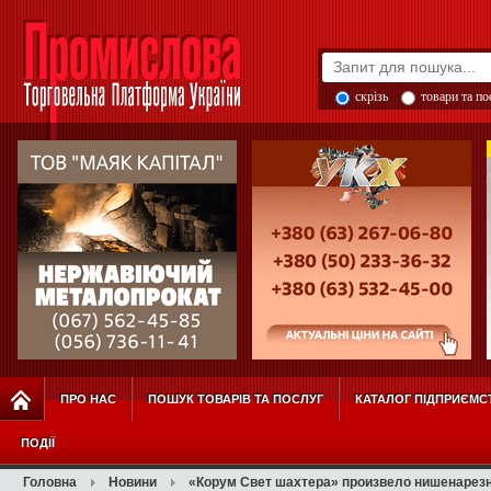
скрізь
товари та п
ПРО НАС
ПОШУК ТОВАРІВ ТА ПОСЛУГ
КАТАЛОГ ПІДПРИЄМС
ПОДІЇ
Головна
Новини
«Корум Свет шахтера» произвело нишенарез