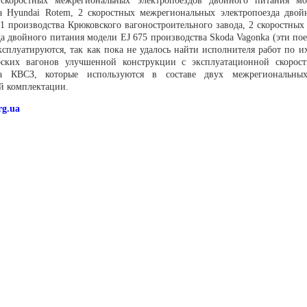
 скоростных межрегиональных электропоездов двойного питания м
а Hyundai Rotem, 2 скоростных межрегиональных электропоезда двой
1 производства Крюковского вагоностроительного завода, 2 скоростных
да двойного питания модели EJ 675 производства Skoda Vagonka (эти по
ксплуатируются, так как пока не удалось найти исполнителя работ по 
рских вагонов улучшенной конструкции с эксплуатационной скорос
ва КВСЗ, которые используются в составе двух межрегиональны
й комплектации.
org.ua