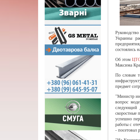
Руководство
Украины ра
предприятия
состоялись н
Об этом
ЦТ
Максима Кра
По словам т
инфраструкт
предмет сот
"Министр ин
вопрос моде
следующий 
скоростные 
успешно пер
работы с от
- посетовал 