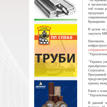
"На Крюковс
и организов
той только 
продукция 
современны
Крамаренко.
В целом он 
закупить МИ
Напомним, 
инфраструк
сотрудничес
"Укрзализны
"Украина уж
приобретен
Corporation
Программой
предусмотре
единиц межр
Ранее о пла
"Укрзализны
В данный м