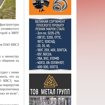
фраструктуры
 упомянутого
которой в МИУ
ния ПАО КВСЗ
я к министру
о общения на
судил с ними
жить, что на
АО КВСЗ, чьи
ры маршрутам
перспективах
ка не вели",