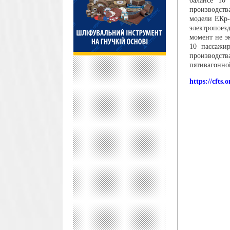
балансе 10
производств
модели ЕКр-
электропоез
момент не э
10 пассажи
производст
пятивагонно
https://cfts.