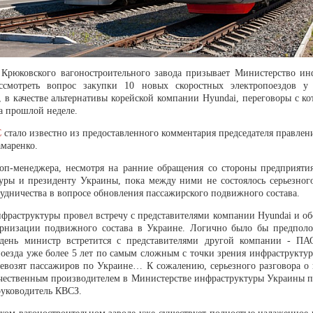
 Крюковского вагоностроительного завода призывает Министерство ин
ссмотреть вопрос закупки 10 новых скоростных электропоездов у
, в качестве альтернативы корейской компании Hyundai, переговоры с 
а прошлой неделе.
С
стало известно из предоставленного комментария председателя правле
маренко.
оп-менеджера, несмотря на ранние обращения со стороны предприяти
уры и президенту Украины, пока между ними не состоялось серьезног
рудничества в вопросе обновления пассажирского подвижного состава.
фраструктуры провел встречу с представителями компании Hyundai и об
рнизации подвижного состава в Украине. Логично было бы предполо
день министр встретится с представителями другой компании - П
поезда уже более 5 лет по самым сложным с точки зрения инфраструкту
евозят пассажиров по Украине… К сожалению, серьезного разговора о 
ечественным производителем в Министерстве инфраструктуры Украины по
руководитель КВСЗ.