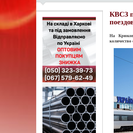
КВСЗ п
поездо
На Крюков
количество 