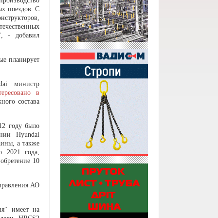
производство
х поездов. С
онструкторов,
ечественных
, - добавил
ые планирует
dai министр
тересовано в
ного состава
12 году было
нии Hyundai
аины, а также
 2021 года,
обретение 10
 правления АО
ия" имеет на