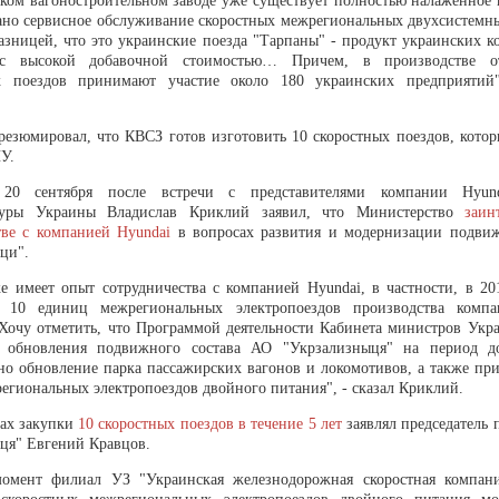
ком вагоностроительном заводе уже существует полностью налаженное 
ано сервисное обслуживание скоростных межрегиональных двухсистемны
разницей, что это украинские поезда "Тарпаны" - продукт украинских к
с высокой добавочной стоимостью… Причем, в производстве от
х поездов принимают участие около 180 украинских предприятий"
резюмировал, что КВСЗ готов изготовить 10 скоростных поездов, котор
У.
20 сентября после встречи с представителями компании Hyun
туры Украины Владислав Криклий заявил, что Министерство
заин
тве с компанией Hyundai
в вопросах развития и модернизации подвиж
ци".
е имеет опыт сотрудничества с компанией Hyundai, в частности, в 20
о 10 единиц межрегиональных электропоездов производства компа
. Хочу отметить, что Программой деятельности Кабинета министров Укр
 обновления подвижного состава АО "Укрзализныця" на период до
но обновление парка пассажирских вагонов и локомотивов, а также при
егиональных электропоездов двойного питания", - сказал Криклий.
нах закупки
10 скоростных поездов в течение 5 лет
заявлял председатель
ця" Евгений Кравцов.
омент филиал УЗ "Украинская железнодорожная скоростная компан