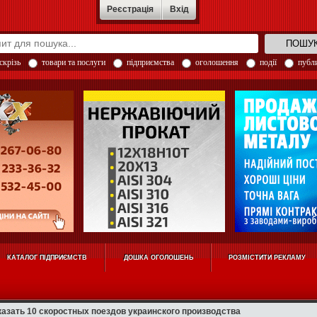
Реєстрація
Вхід
скрізь
товари та послуги
підприємства
оголошення
події
публи
КАТАЛОГ ПІДПРИЄМСТВ
ДОШКА ОГОЛОШЕНЬ
РОЗМІСТИТИ РЕКЛАМУ
азать 10 скоростных поездов украинского производства