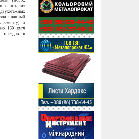
одели HRCS2
ного питания
 двухэтажных
езда в данный
их ремонту) и
тью 160 км/ч
х поездов в