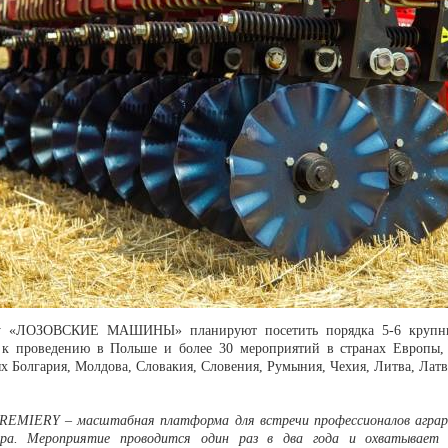
у «ЛОЗОВСКИЕ МАШИНЫ» планируют посетить порядка 5-6 крупны
к проведению в Польше и более 30 мероприятий в странах Европы,
х Болгария, Молдова, Словакия, Словения, Румыния, Чехия, Литва, Латв
EMIERY – масштабная платформа для встречи профессионалов аграр
ира. Мероприятие проводится один раз в два года и охватывает 