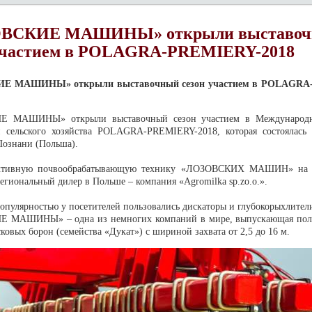
ВСКИЕ МАШИНЫ» открыли выставо
 участием в POLAGRA-PREMIERY-2018
Е МАШИНЫ» открыли выставочный сезон участием в POLAGRA
Е МАШИНЫ» открыли выставочный сезон участием
в Международн
 сельского хозяйства POLAGRA-PREMIERY-2018, которая состоялась 
 Познани (Польша).
ктивную почвообрабатывающую технику «ЛОЗОВСКИХ МАШИН» на 
егиональный дилер в Польше – компания «Agromilka sp.zo.o.».
 популярностью у посетителей пользовались дискаторы и глубокорыхлите
 МАШИНЫ» – одна из немногих компаний в мире, выпускающая пол
сковых борон (семейства «Дукат»)
с шириной захвата от 2,5 до 16 м.