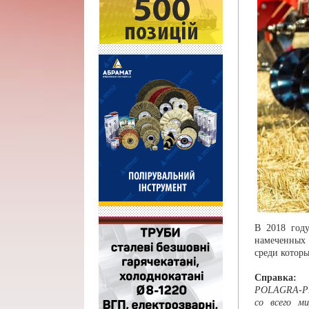
В 2018 год
намеченных 
среди которы
Справка:
POLAGRA-PR
со всего м