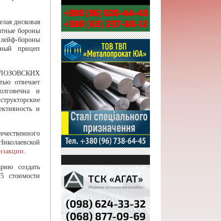
лая дисковая
атные бороны
шлейф-бороны
ьный прицеп
 «ЛОЗОВСКИХ
ью отвечает
олговечна и
структорские
ктивность и
ечественного
Николаевской
нзакции
.
рию создать
5 стоимости