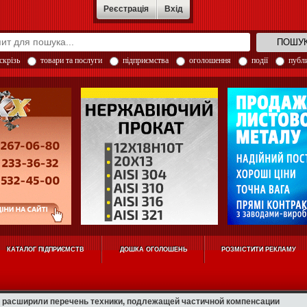
Реєстрація
Вхід
скрізь
товари та послуги
підприємства
оголошення
події
публи
КАТАЛОГ ПІДПРИЄМСТВ
ДОШКА ОГОЛОШЕНЬ
РОЗМІСТИТИ РЕКЛАМУ
сширили перечень техники, подлежащей частичной компенсации