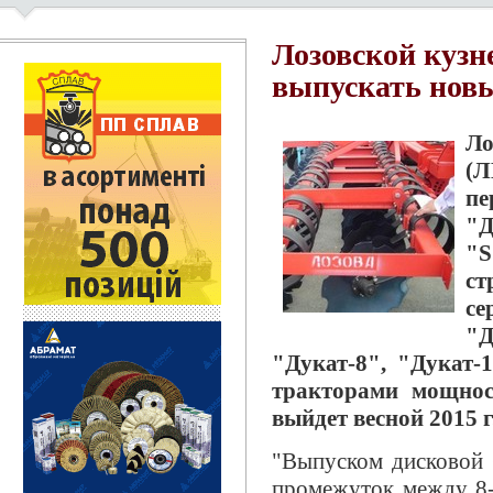
Лозовской кузн
выпускать нов
Ло
(Л
пе
"Д
"S
ст
се
"
"Дукат-8", "Дукат-1
тракторами мощнос
выйдет весной 2015 г
"Выпуском дисковой 
промежуток между 8-