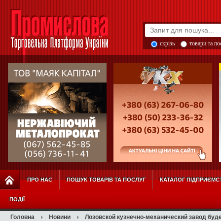
скрізь
товари та п
ПРО НАС
ПОШУК ТОВАРІВ ТА ПОСЛУГ
КАТАЛОГ ПІДПРИЄМС
ПОДІЇ
Головна
Новини
Лозовской кузнечно-механический завод буд