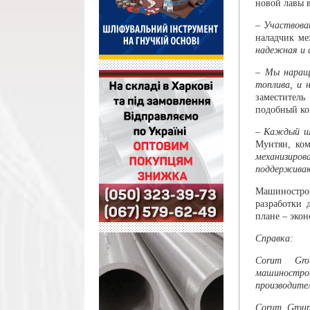
новой лавы 
– Участвова
наладчик ме
надежная и 
– Мы наращи
топлива, и 
заместитель
подобный ко
–
Каждый ша
Мунтян
, ко
механизиро
поддерживаю
Машинострои
разработки 
плане – эко
Справка:
Corum Gro
машиностро
производите
Corum Grou