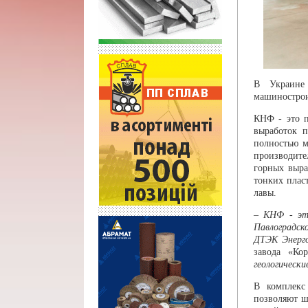
В Украине
машинострои
КНФ - это п
выработок 
полностью м
производите
горных выра
тонких плас
лавы.
– КНФ - это
Павлоградск
ДТЭК Энерг
завода «Ко
геологически
В комплекс
позволяют ш