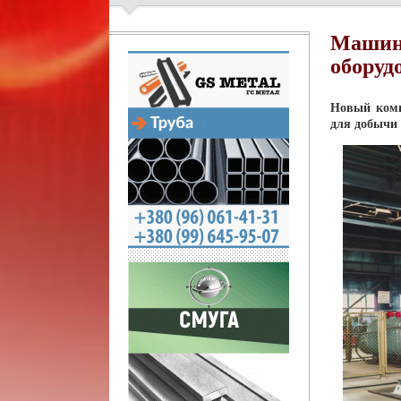
Машино
оборуд
Новый комп
для добычи 