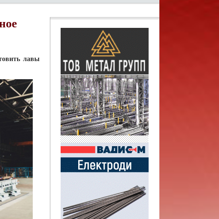
ное
товить лавы