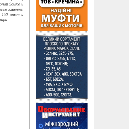
rum Source и
евые клиенты
т 150 шахт и
мира.