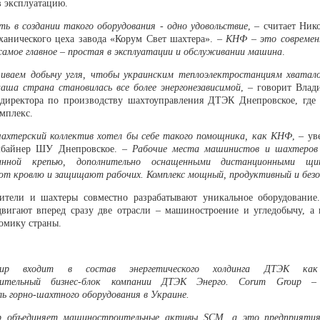
в эксплуатацию.
ть в создании такого оборудования - одно удовольствие
, – считает
Нико
ханического цеха завода «Корум Свет шахтера». –
КНФ – это современ
самое главное – простая в эксплуатации и обслуживании машина
.
ваем добычу угля, чтобы украинским теплоэлектростанциям хватало
наша страна становилась все более энергонезависимой
, – говорит
Влад
 директора по производству шахтоуправления ДТЭК Днепровское, где 
мплекс.
хтерский коллектив хотел бы себе такого помощника, как КНФ
, – у
мбайнер ШУ Днепровское. –
Рабочие места машинистов и шахтеров
ванной крепью, дополнительно оснащенными дистанционными щ
т кровлю и защищают рабочих. Комплекс мощный, продуктивный и без
тели и шахтеры совместно разрабатывают уникальное оборудование
двигают вперед сразу две отрасли – машиностроение и угледобычу, а 
номику страны.
up входит в состав энергетического холдинга ДТЭК как
ительный бизнес-блок компании ДТЭК Энерго. Corum Group –
ль горно-шахтного оборудования в Украине.
p объединяет машиностроительные активы SCM, а это предприятия