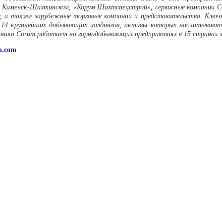
 Каменск-Шахтинском, «Корум Шахтспецстрой», сервисные компании Co
r, а также зарубежные торговые компании и представительства. Ключ
 14 крупнейших добывающих холдингов, активы которых насчитываю
ехника Corum работает на горнодобывающих предприятиях в 15 странах 
um.com