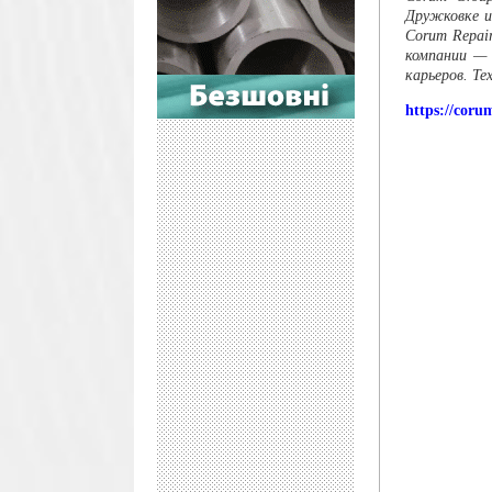
Дружковке и
Corum Repai
компании —
карьеров. Т
https://cor