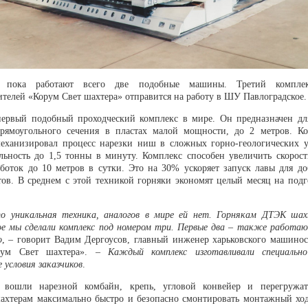
 пока работают всего две подобные машины. Третий компл
телей «Корум Свет шахтера» отправится на работу в ШУ Павлоградское.
ервый подобный проходческий комплекс в мире. Он предназначен дл
прямоугольного сечения в пластах малой мощности, до 2 метров. 
еханизировал процесс нарезки ниш в сложных горно-геологических у
льность до 1,5 тонны в минуту. Комплекс способен увеличить скорост
боток до 10 метров в сутки. Это на 30% ускоряет запуск лавы для до
тов. В среднем с этой техникой горняки экономят целый месяц на подг
 уникальная техника, аналогов в мире ей нет. Горнякам ДТЭК шах
ое мы сделали комплекс под номером три. Первые два – также работа
о
, – говорит
Вадим Дергоусов
, главный инженер харьковского машинос
рум Свет шахтера». –
Каждый комплекс изготавливали специальн
е условия заказчиков
.
 вошли нарезной комбайн, крепь, угловой конвейер и перегружат
ахтерам максимально быстро и безопасно смонтировать монтажный ход