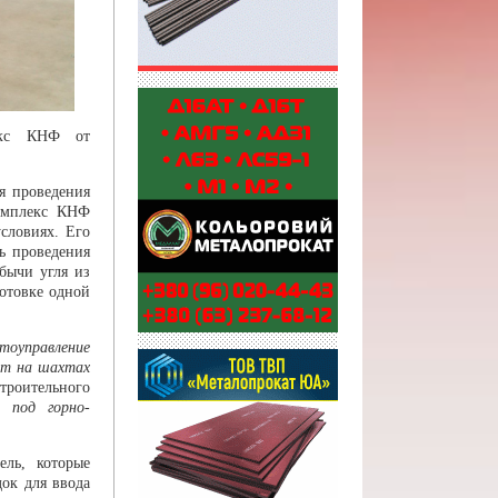
екс КНФ от
я проведения
Комплекс КНФ
словиях. Его
ь проведения
бычи угля из
отовке одной
тоуправление
ют на шахтах
троительного
о под горно-
ель, которые
ок для ввода