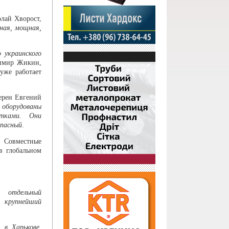
лай Хворост
,
ная, мощная,
 украинского
имир Жикин
,
уже работает
верен
Евгений
 оборудованы
итками. Они
опасный
.
. Совместные
в глобальном
 отдельный
 крупнейший
 в Харькове,