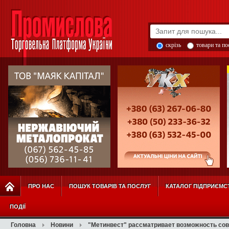
скрізь
товари та п
ПРО НАС
ПОШУК ТОВАРІВ ТА ПОСЛУГ
КАТАЛОГ ПІДПРИЄМС
ПОДІЇ
Головна
Новини
"Метинвест" рассматривает возможность совм