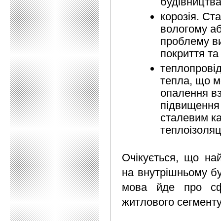
будівництва
корозія. Ста
вологому а
проблему ви
покриття та
теплопровід
тепла, що м
опалення вз
підвищення 
сталевим ка
теплоізоляц
Очікується, що на
на внутрішньому бу
мова йде про сфе
житлового сегменту