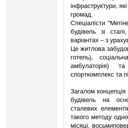
інфраструктури, як
громад.
Спеціалісти "Метін
будівель зі сталі
варіантах – з ураху
Це житлова забудова
готель), соціальн
амбулаторія) та 
спорткомплекс та п
Загалом концепція 
будівель на осно
сталевих елементі
такого методу одно
місяці, восьмиповер