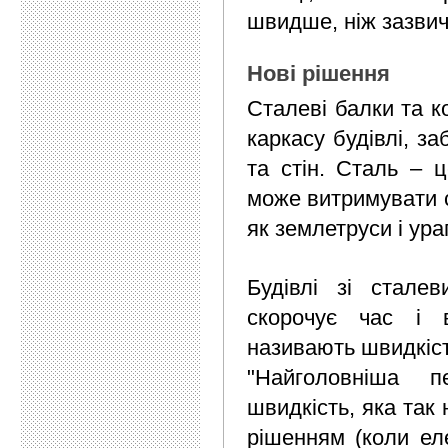
швидше, ніж зазвич
Нові рішення
Сталеві балки та к
каркасу будівлі, за
та стін. Сталь – ц
може витримувати су
як землетруси і ура
Будівлі зі стале
скорочує час і в
називають швидкіст
"Найголовніша п
швидкість, яка так
рішенням (коли ел