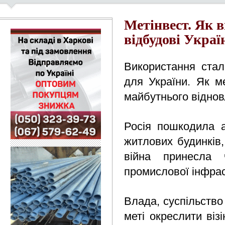
Метінвест. Як 
відбудові Украї
Використання сталі
для України. Як м
майбутнього відновл
Росія пошкодила 
житлових будинків,
війна принесла ч
промислової інфрас
Влада, суспільство 
меті окреслити віз