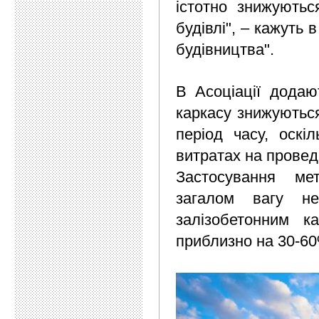
істотно знижуютьс
будівлі", – кажуть 
будівництва".
В Асоціації додаю
каркасу знижуються
період часу, оскі
витратах на провед
Застосування мет
загалом вагу не
залізобетонним к
приблизно на 30-60