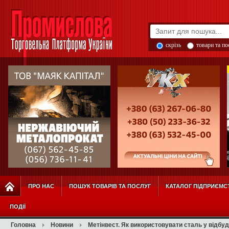
скрізь
товари та п
ПРО НАС
ПОШУК ТОВАРІВ ТА ПОСЛУГ
КАТАЛОГ ПІДПРИЄМС
ПОДІЇ
Головна
Новини
Метінвест. Як використовувати сталь у відбуд