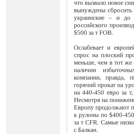
что вызвало новое сн
вынуждены сбросить ц
украинские – и до
российского производ
$500 за т FOB.
Ослабевает и европ
спрос на плоский пр
меньше, чем в тот же
наличии избыточны
компании, правда, 
горячий прокат на ур
на 440-450 евро за т
Несмотря на понижени
Европу продолжают по
к рулоны по $400-450
за т CFR. Самые низк
с Балкан.