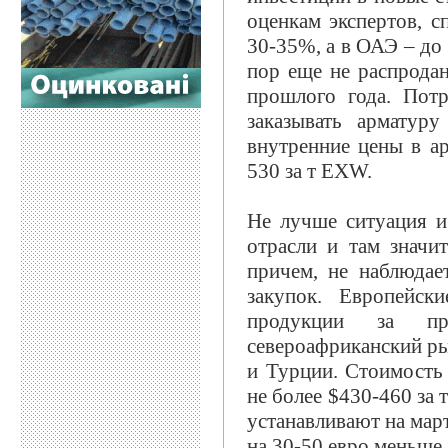
оценкам экспертов, с
30-35%, а в ОАЭ – до
пор еще не распродан
прошлого года. Потр
заказывать арматур
внутренние цены в ар
530 за т EXW.
Не лучше ситуация и
отрасли и там значи
причем, не наблюдае
закупок. Европейск
продукции за п
североафриканский ры
и Турции. Стоимость 
не более $430-460 за 
устанавливают на март
на 30-50 евро меньше,