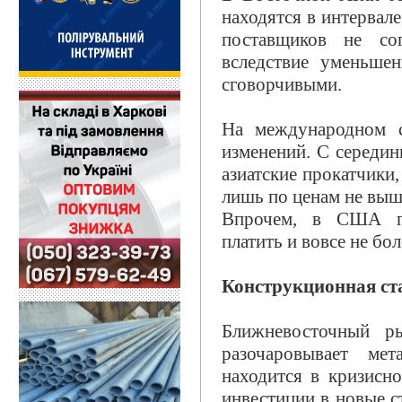
находятся в интервал
поставщиков не со
вследствие уменьшен
сговорчивыми.
На международном с
изменений. С середи
азиатские прокатчики
лишь по ценам не выш
Впрочем, в США пр
платить и вовсе не бол
Конструкционная ст
Ближневосточный р
разочаровывает мет
находится в кризисн
инвестиции в новые с