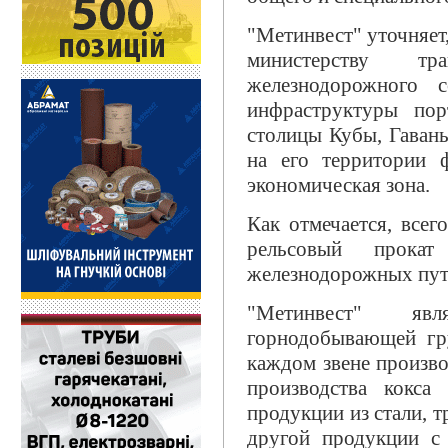
"Метинвест" уточняет
министерству т
железнодорожного 
инфраструктуры пор
столицы Кубы, Гаваны,
на его территории 
экономическая зона.
Как отмечается, всег
рельсовый прока
железнодорожных пут
"Метинвест" явл
горнодобывающей гр
каждом звене произв
производства кокса
продукции из стали, т
другой продукции с