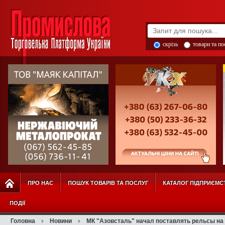
скрізь
товари та п
ПРО НАС
ПОШУК ТОВАРІВ ТА ПОСЛУГ
КАТАЛОГ ПІДПРИЄМС
ПОДІЇ
Головна
Новини
МК "Азовсталь" начал поставлять рельсы на