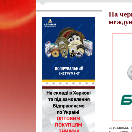
На чер
междун
автозавода,