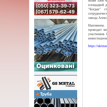
более 1000 
площадкой д
“Богдан” с
сотрудничес
завода Алек
Напомним, ч
проводит м
участников.
инвестицион
https://ukrma