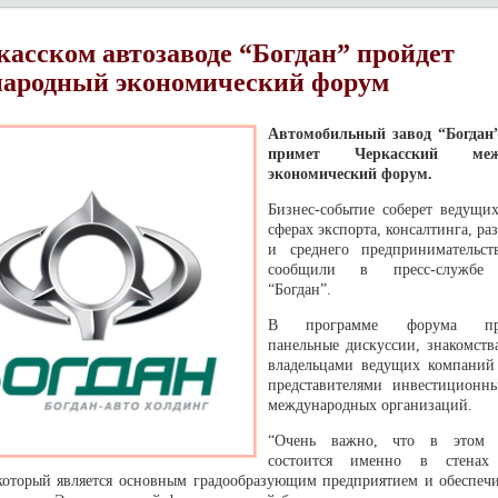
касском автозаводе “Богдан” пройдет
ародный экономический форум
Автомобильный завод “Богдан”
примет Черкасский межд
экономический форум.
Бизнес-событие соберет ведущих
сферах экспорта, консалтинга, ра
и среднего предпринимательст
сообщили в пресс-службе 
“Богдан”.
В программе форума пред
панельные дискуссии, знакомств
владельцами ведущих компаний 
представителями инвестиционн
международных организаций.
“Очень важно, что в этом 
состоится именно в стенах 
 который является основным градообразующим предприятием и обеспечи