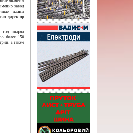
тие является
именно завод
анные планы
етил директор
й год подряд
ло более 150
трии, а также