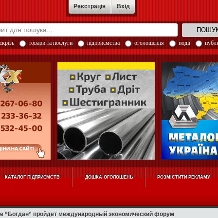
Реєстрація
Вхід
скрізь
товари та послуги
підприємства
оголошення
події
публи
КАТАЛОГ ПІДПРИЄМСТВ
ДОШКА ОГОЛОШЕНЬ
РОЗМІСТИТИ РЕКЛАМУ
де “Богдан” пройдет международный экономический форум