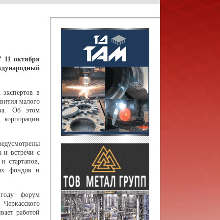
 11 октября
ународный
 экспертов в
звития малого
ва. Об этом
корпорации
усмотрены
а и встречи с
и стартапов,
ых фондов и
году форум
Черкасского
вает работой