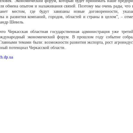
человек. Экономический форум, который будет принимать наше предприя
ля обмена опытом и налаживания связей. Поэтому мы очень рады, что 
танет местом, где будут завязаны новые договоренности, указ
тва и развития компаний, городов, областей и страны в целом”, – отм
сандр Шевель.
то Черкасская областная государственная администрация уже трети
еждународный экономический форум. В прошлом году событие собра
 Главными темами были: возможности развития экспорта, рост агроиндус
ный потенциал Черкасской области.
ch.dp.ua