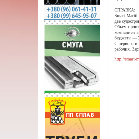
СПРАВКА:
Smart Marit
две судостр
Объем произ
компанией в
бюджеты — 2
С первого и
рабочих. За
http://smart-