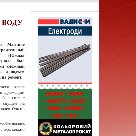
 ВОДУ
t Maritime
роительный
О «Южная
первые был
ски сложный
ск и подъем
 на ремонт.
кого крана
надлежащий
, был снят с
и спущен на
новлен буксир
рабатывалась
теперь можно