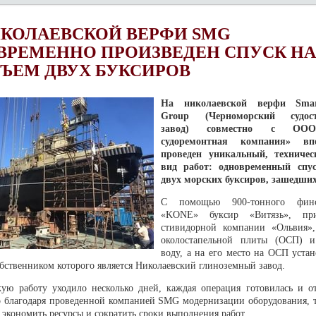
ИКОЛАЕВСКОЙ ВЕРФИ SMG
ВРЕМЕННО ПРОИЗВЕДЕН СПУСК НА
ДЪЕМ ДВУХ БУКСИРОВ
На николаевской верфи Smar
Group (Черноморский судост
завод) совместно с ОО
судоремонтная компания» в
проведен уникальный, техниче
вид работ: одновременный спу
двух морских буксиров, зашедших
С помощью 900-тонного финс
«KONE» буксир «Витязь», при
стивидорной компании «Ольвия»
околостапельной плиты (ОСП) 
воду, а на его место на ОСП уста
обственником которого является Николаевский глиноземный завод.
кую работу уходило несколько дней, каждая операция готовилась и от
о благодаря проведенной компанией SMG модернизации оборудования, 
 экономить ресурсы и сократить сроки выполнения работ.