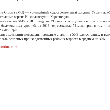
ime Group (SMG) — крупнейший судостроительный холдинг Украины, 
оительные верфи: Николаевскую и Херсонскую..
водства по SMG в 2016 году — 395 млн. грн. Сумма налогов и сборов
 бюджеты всех уровней, за 2016 год составила 74 млн. грн., в том чис
3 млн. грн.
юня в компании повышены тарифные ставки на 50% для основных и всп
рплата основных производственных рабочих выросла в среднем на 30%.
maritime.com