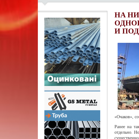
НА Н
ОДНО
И ПО
«Очаков», с
Ранее на та
отдельно. Н
существенно