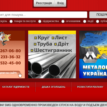
Реєстрація
Вхід
скрізь
товари та послуги
підприємства
оголошення
події
публи
КАТАЛОГ ПІДПРИЄМСТВ
ДОШКА ОГОЛОШЕНЬ
РОЗМІСТИТИ РЕКЛАМУ
ФИ SMG ОДНОВРЕМЕННО ПРОИЗВЕДЕН СПУСК НА ВОДУ И ПОДЪЕМ ДВУ