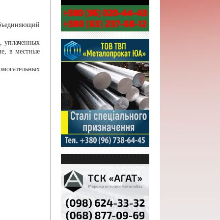
объединяющий
, уплаченных
ле, в местные
омогательных