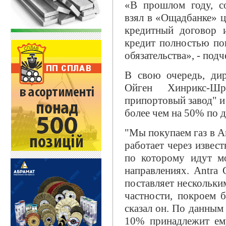
«В прошлом году, с
взял в «Ощадбанке» ц
кредитный договор и
кредит полностью пог
обязательства», - под
В свою очередь, ди
Ойген Хинрикс-Ш
припортовый завод" и
более чем на 50% по д
"Мы покупаем газ в 
работает через извес
по которому идут м
направлениях. Antr
поставляет нескольки
частности, покроем 
сказал он. По данны
10% принадлежит ему