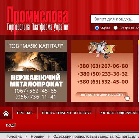
скрізь
товари та п
ПРО НАС
ПОШУК ТОВАРІВ ТА ПОСЛУГ
КАТАЛОГ ПІДПРИЄМС
ПОДІЇ
Головна
Новини
Одесский припортовый завод за год погасил