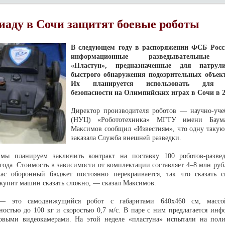
аду в Сочи защитят боевые роботы
В следующем году в распоряжении ФСБ Росс
информационные разведывательные 
«Пластун», предназначенные для патрул
быстрого обнаружения подозрительных объек
Их планируется использовать для об
безопасности на Олимпийских играх в Сочи в 2
Директор производителя роботов — научно-уче
(НУЦ) «Робототехника» МГТУ имени Баум
Максимов сообщил «Известиям», что одну таку
заказала Служба внешней разведки.
 планируем заключить контракт на поставку 100 роботов-развед
года. Стоимость в зависимости от комплектации составляет 4–8 млн руб
ас оборонный бюджет постоянно перекраивается, так что сказать с
акупит машин сказать сложно, — сказал Максимов.
— это самодвижущийся робот с габаритами 640x460 см, массо
ностью до 100 кг и скоростью 0,7 м/с. В паре с ним предлагается ин
ковыми видеокамерами. На этой неделе «пластуна» испытали на по