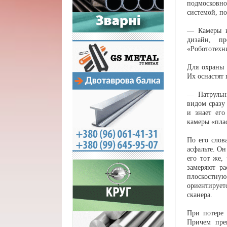
подмосковн
системой, п
— Камеры и
дизайн, п
«Робототехн
Для охраны 
Их оснастят
— Патрульн
видом сразу 
и знает его
камеры «пла
По его слов
асфальте. О
его тот же,
замеряют р
плоскостную
ориентирует
сканера.
При потере 
Причем пре