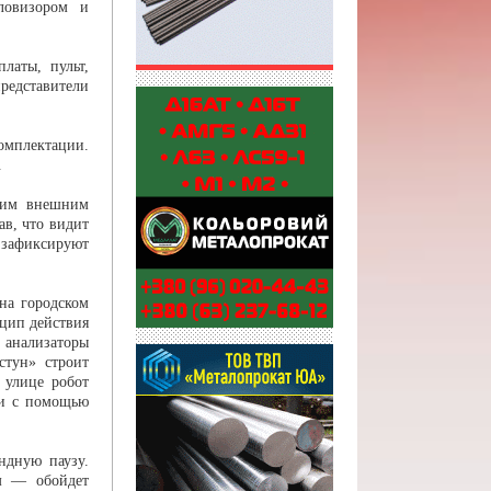
ловизором и
латы, пульт,
дставители
омплектации.
.
ским внешним
ав, что видит
 зафиксируют
на городском
цип действия
 анализаторы
стун» строит
 улице робот
ти с помощью
ндную паузу.
ем — обойдет