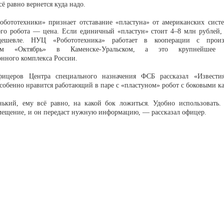
сё равно вернется куда надо.
обототехники» признает отставание «пластуна» от американских систе
ого робота — цена. Если единичный «пластун» стоит 4–8 млн рублей,
дешевле. НУЦ «Робототехника» работает в кооперации с произ
ием «Октябрь» в Каменске-Уральском, а это крупнейшее п
онного комплекса России.
ицеров Центра специального назначения ФСБ рассказал «Известия
собенно нравится работающий в паре с «пластуном» робот с боковыми к
кий, ему всё равно, на какой бок ложиться. Удобно использовать.
мещение, и он передаст нужную информацию, — рассказал офицер.