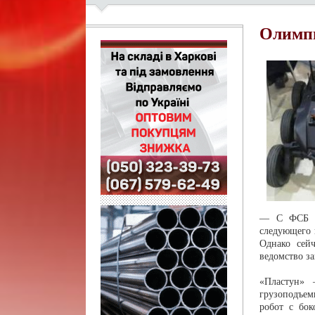
Олимпи
— С ФСБ мы
следующего 
Однако сейч
ведомство з
«Пластун» 
грузоподъем
робот с бо