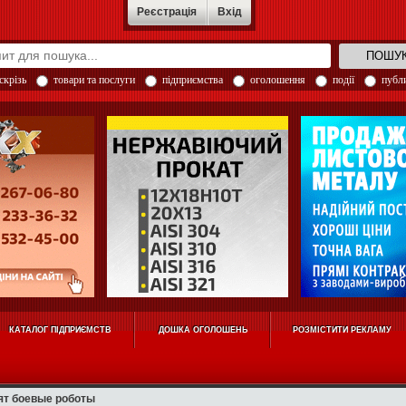
Реєстрація
Вхід
скрізь
товари та послуги
підприємства
оголошення
події
публи
КАТАЛОГ ПІДПРИЄМСТВ
ДОШКА ОГОЛОШЕНЬ
РОЗМІСТИТИ РЕКЛАМУ
ят боевые роботы