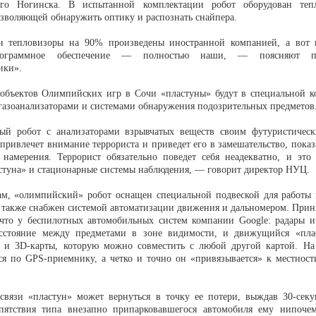
ого Ногинска. В испытанной комплектации робот оборудован теп
озволяющей обнаружить оптику и распознать снайпера.
 тепловизоры на 90% произведены иностранной компанией, а вот п
рограммное обеспечение — полностью наши, — поясняют пре
ики».
объектов Олимпийских игр в Сочи «пластуны» будут в специальной к
 газоанализаторами и системами обнаружения подозрительных предметов
ый робот с анализаторами взрывчатых веществ своим футуристиче
привлечет внимание террориста и приведет его в замешательство, показ
 намерения. Террорист обязательно поведет себя неадекватно, и это
стуна» и стационарные системы наблюдения, — говорит директор НУЦ.
ам, «олимпийский» робот оснащен специальной подвеской для работы 
н также снабжен системой автоматизации движения и дальномером. Прин
 что у беспилотных автомобильных систем компании Google: радары и
асстояние между предметами в зоне видимости, и движущийся «пла
 и 3D-карты, которую можно совместить с любой другой картой. На
ся по GPS-приемнику, а четко и точно он «привязывается» к местнос
связи «пластун» может вернуться в точку ее потери, выждав 30-секу
пятствия типа внезапно припарковавшегося автомобиля ему нипоч