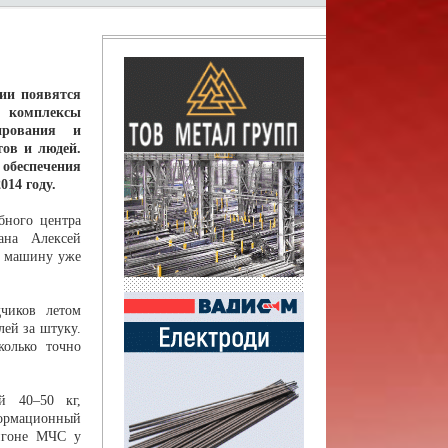
ии появятся
комплексы
ирования и
тов и людей.
еспечения
014 году.
бного центра
ана Алексей
ю машину уже
чиков летом
лей за штуку.
колько точно
й 40–50 кг,
формационный
лигоне МЧС у