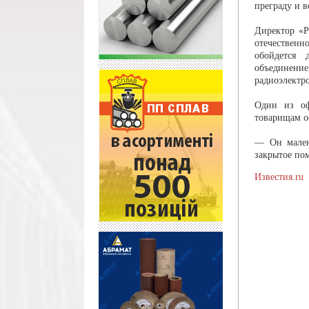
преграду и в
Директор «Р
отечественн
обойдется 
объединен
радиоэлектр
Один из оф
товарищам о
— Он малень
закрытое по
Известия.ru