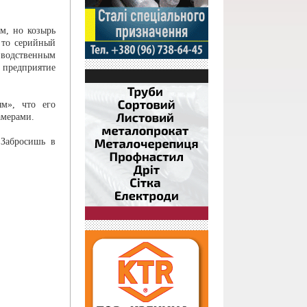
м, но козырь
 то серийный
водственным
редприятие
м», что его
амерами.
 Забросишь в