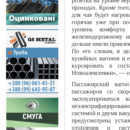
розетки на уровне ве
проходах. Кроме того
для чая будет нагрев
горячая уже при по
уровень комфорта 
железнодорожному и
дольше имели привлек
По его словам, в це
купейных вагонов и 
курсировать в сос
Новоалексеевки», — с
Пассажирский ваго
пассажиров со ско
эксплуатироваться
неэлектрифицированн
системой и двумя вак
предусмотрена уста
отопления и сист