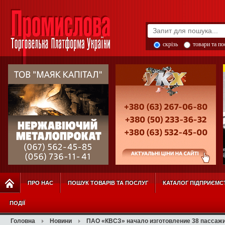
скрізь
товари та п
ПРО НАС
ПОШУК ТОВАРІВ ТА ПОСЛУГ
КАТАЛОГ ПІДПРИЄМС
ПОДІЇ
Головна
Новини
ПАО «КВСЗ» начало изготовление 38 пассажи