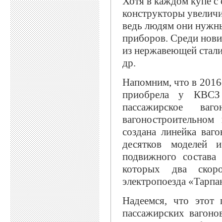
Хотя в каждом купе с 
конструкторы увеличи
ведь людям они нужны
приборов. Среди нови
из нержавеющей стали
др.
Напомним, что в 2016-
приобрела у КВСЗ 
пассажирское ваг
вагоностроительном
создана линейка ваго
десятков моделей 
подвижного состава 
которых два скоро
электропоезда «Тарпа
Надеемся, что этот
пассажирских вагоно