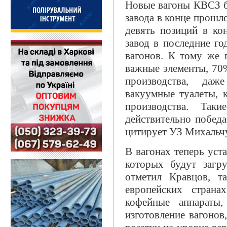
Новые вагоны КВСЗ бо
завода в конце прошл
девять позиций в кон
завод в последние г
вагонов. К тому же 
важные элементы, 70
производства, даж
вакуумные туалеты, 
производства. Так
действительно победа
цитирует УЗ Михальч
В вагонах теперь уст
которых будут загр
отметил Кравцов, т
европейских стран
кофейные аппараты
изготовление вагонов