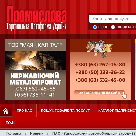
скрізь
товари та п
ПРО НАС
ПОШУК ТОВАРІВ ТА ПОСЛУГ
КАТАЛОГ ПІДПРИЄМС
ПОДІЇ
Головна
Новини
ПАО «Запорожский автомобильный завод» (З