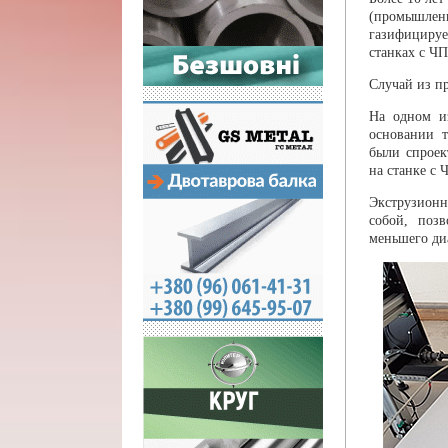
(промышлен
газифицируе
станках с ЧП
Случай из п
На одном и
основании 
были спроек
на станке с 
Экструзионн
собой, поз
меньшего диа