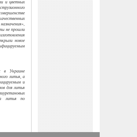
ли и цветных
трузионного
совершенстве
качественных
назначения»
,
ты не прошли
изготовления
ткрыли новое
зифицируемым
х в Украине
ого литья, а
фицируемым и
ов для литья
лиуретановых
ва литья по