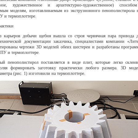
ное, художественное и архитектурно-художественное) способ
мым моделям, изготавливаемым из экструзионного пенополистирола 
У и термоплоттере.
рактики
з карьеров добычи щебня вышла со строя червячная пара привода 
технической документации заказчика, специалистами компании «Ли
тированы чертежи 3D моделей обеих шестерен и разработаны програм
ЧПУ и термоплоттере.
ый пенополистирол поставляется в виде плит, которые легко склеи
воляя формировать заготовку практически любого размера. 3D мод
метра (рис. 1) изготовили на термоплоттере.