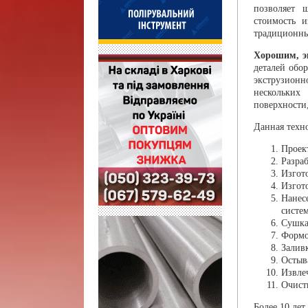
позволяет 
стоимость 
традиционны
Хорошим, э
деталей обо
экструзионн
нескольких
поверхности
Данная техн
Проек
Разра
Изгот
Изгот
Нанес
систе
Сушка
Формо
Залив
Остыв
Извле
Очист
Более 10 ле