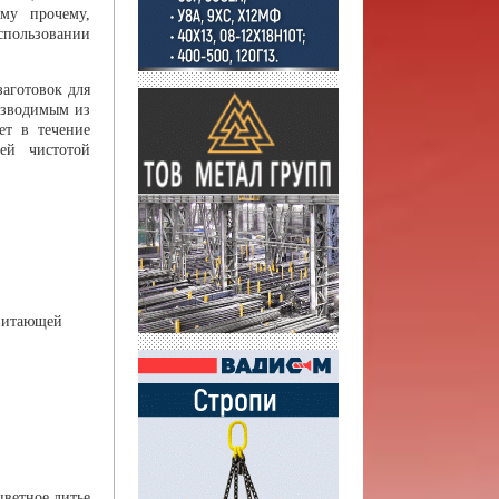
му прочему,
спользовании
аготовок для
изводимым из
ет в течение
ей чистотой
:
-питающей
цветное литье