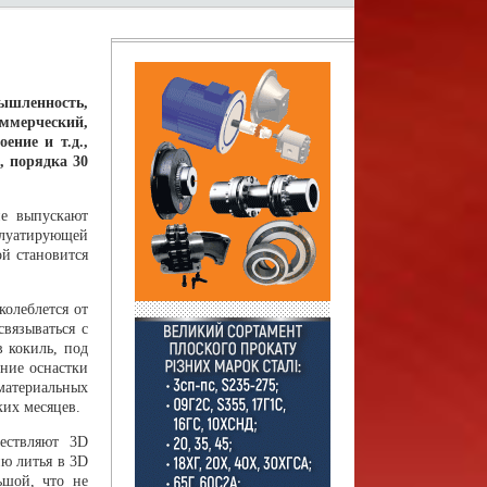
ышленность,
ммерческий,
ение и т.д.,
, порядка 30
не выпускают
плуатирующей
й становится
колеблется от
вязываться с
 кокиль, под
ение оснастки
 материальных
ких месяцев.
ествляют 3D
ю литья в 3D
ьшой, что не