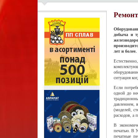
Ремонт
Оборудован
добыча и т
железнодоро
производятс
лет и более.
Естественно
комплектующ
оборудовани
ситуация ко
Если потреб
одной до не
традиционны
давлением, 
(моделей, с
расходов, а 
В экономич
печатью. В 
печатные пе