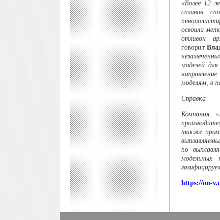
«Более 12 л
сплавов сп
пенополисти
освоили мет
отливок ар
говорит
Вла
незамеченны
моделей для
направление
моделям, в 
Справка
Компания
«
производите
также промы
выплавляемы
по выплавл
модельных 
газифицируе
https://on-v