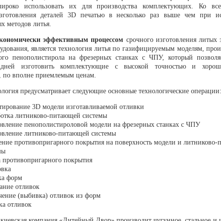
широко использовать их для производства комплектующих. Ко все
изготовления деталей 3D печатью в несколько раз выше чем при и
х методов литья.
кономически эффективным процессом
срочного изготовления литых з
рудования, является технология литья по газифицируемым моделям, про
ого пенополистирола на фрезерных станках с ЧПУ, который позволя
 дней изготовить комплектующие с высокой точностью и хорош
, по вполне приемлемым ценам.
ология предусматривает следующие основные технологические операции
тирование 3D модели изготавливаемой отливки
ботка литниково-питающей системы
овление пенополистироловой модели на фрезерных станках с ЧПУ
овление литниково-питающей системы
ение противопригарного покрытия на поверхность модели и литниково
мы
 противопригарного покрытия
вка
ка форм
ание отливок
чение (выбивка) отливок из форм
ка отливок
т киевская компания «Литейный Двор» производит чугунное, стальное и 