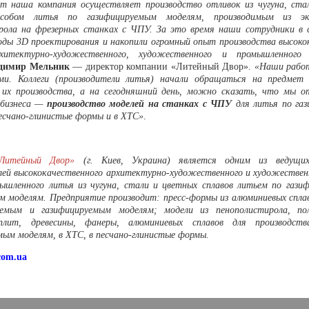
ет наша компания осуществляет производство отливок из чугуна, ста
особом литья по газифицируемым моделям, производимым из экс
рола на фрезерных станках с ЧПУ. За это время наши сотрудники в 
оды 3D проектирования и накопили огромный опыт производства высоко
хитектурно-художественного, художественного и промышленного 
димир Мельник
— директор компании «Литейный Двор».
«Наши рабо
ми. Коллеги (производители литья) начали обращаться на предмет 
 их производства, а на сегодняшний день, можно сказать, что мы о
 бизнеса —
производство моделей на станках с ЧПУ
для литья по га
песчано-глинистые формы и в ХТС»
.
Литейный Двор»
(г. Киев, Украина) является одним из ведущи
лей высококачественного архитектурно-художественного и художественн
шленного литья из чугуна, стали и цветных сплавов литьем по гази
м моделям. Предприятие производит: пресс-формы из алюминиевых сплав
яемым и газифицируемым моделям; модели из пенополистирола, по
плит, древесины, фанеры, алюминиевых сплавов для производст
мым моделям, в ХТС, в песчано-глинистые формы.
.com.ua