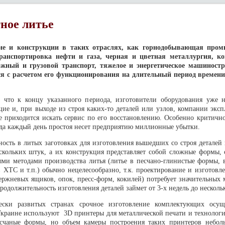
ное литье
ие и конструкции в таких отраслях, как горнодобывающая пром
ранспортировка нефти и газа, черная и цветная металлургия, ко
жный и грузовой транспорт, тяжелое и энергетическое машиностро
я с расчетом его функционирования на длительный период времени
, что к концу указанного периода, изготовители оборудования уже 
ие и, при выходе из строя каких-то деталей или узлов, компании экс
е приходится искать сервис по его восстановлению. Особенно критично
гда каждый день простоя несет предприятию миллионные убытки.
ность в литых заготовках для изготовления вышедших со строя деталей 
скольких штук, а их конструкция представляет собой сложные формы, с
ми методами производства литья (литье в песчано-глинистые формы, в
в ХТС и т.п.) обычно нецелесообразно, т.к. проектирование и изготовл
тержневых ящиков, опок, пресс-форм, кокилей) потребует значительных
продолжительность изготовления деталей займет от 3-х недель до несколь
ески развитых странах срочное изготовление комплектующих осущ
Украине используют 3D принтеры для металлической печати и технологи
счаные формы, но объем камеры построения таких принтеров небол