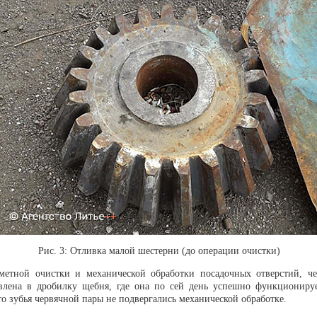
Рис. 3: Отливка малой шестерни (до операции очистки)
метной очистки и механической обработки посадочных отверстий, че
влена в дробилку щебня, где она по сей день успешно функциониру
о зубья червячной пары не подвергались механической обработке.