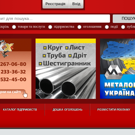
Реєстрація
Вхід
скрізь
товари та послуги
підприємства
оголошення
події
публи
КАТАЛОГ ПІДПРИЄМСТВ
ДОШКА ОГОЛОШЕНЬ
РОЗМІСТИТИ РЕКЛАМУ