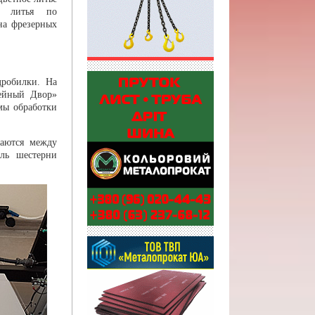
ом литья по
на фрезерных
дробилки. На
тейный Двор»
мы обработки
ваются между
ель шестерни