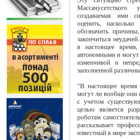
Эту ситуацию стрем
Массачусетсткого 
создаваемая ими си
оценить, наскольк
обозначить причины
закончиться неудачей
в настоящее время,
автономными и могут 
изменчивой и непре
заполненной различн
"В настоящее время 
могут ли вообще они 
с учетом существую
целью является раз
роботам самостоятель
рассказывает профес
известный в мире эксп