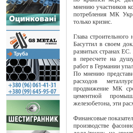
мнению участников к
потребления МК Укра
только кризис.
Глава строительного 
Басуттил в своем док
развитых странах ЕС.
в пересчете на душ
работ в Германии упал 
По мнению представит
расходов металлу
продвижение МК сре
цементной промышл
железобетона, эти рас
Финансовые показатели
производстве фасонн