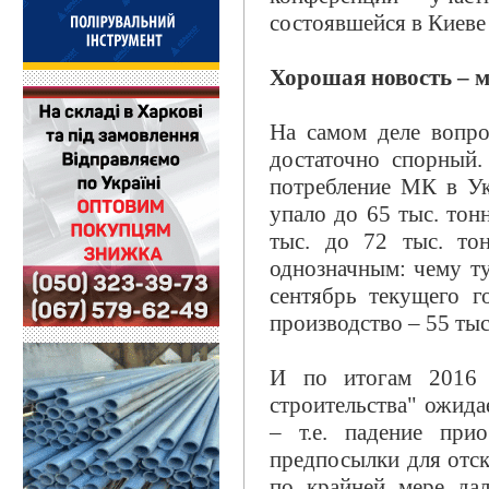
состоявшейся в Киеве
Хорошая новость – м
На самом деле вопро
достаточно спорный.
потребление МК в Ук
упало до 65 тыс. тон
тыс. до 72 тыс. тон
однозначным: чему ту
сентябрь текущего г
производство – 55 тыс
И по итогам 2016 а
строительства" ожида
– т.е. падение при
предпосылки для отско
по крайней мере дал