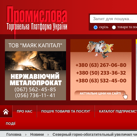
скрізь
товари та п
ПРО НАС
ПОШУК ТОВАРІВ ТА ПОСЛУГ
КАТАЛОГ ПІДПРИЄМС
ПОДІЇ
Головна
Новини
Северный горно-обогатительный увеличил ч