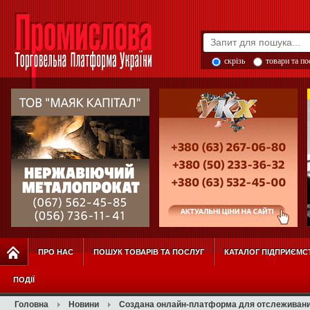
скрізь
товари та п
ПРО НАС
ПОШУК ТОВАРІВ ТА ПОСЛУГ
КАТАЛОГ ПІДПРИЄМС
ПОДІЇ
Головна
Новини
Создана онлайн-платформа для отслеживани