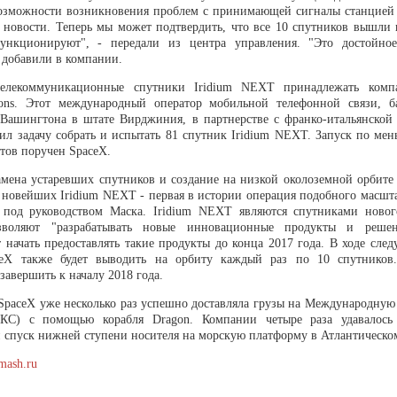
озможности возникновения проблем с принимающей сигналы станцией 
 новости. Теперь мы может подтвердить, что все 10 спутников вышли 
ункционируют", - передали из центра управления. "Это достойно
 добавили в компании.
елекоммуникационные спутники Iridium NEXT принадлежать компа
ions. Этот международный оператор мобильной телефонной связи, 
 Вашингтона в штате Вирджиния, в партнерстве с франко-итальянской T
вил задачу собрать и испытать 81 спутник Iridium NEXT. Запуск по ме
тов поручен SpaceX.
амена устаревших спутников и создание на низкой околоземной орбите
а новейших Iridium NEXT - первая в истории операция подобного масшт
под руководством Маска. Iridium NEXT являются спутниками новог
зволяют "разрабатывать новые инновационные продукты и решени
т начать предоставлять такие продукты до конца 2017 года. В ходе сл
ceX также будет выводить на орбиту каждый раз по 10 спутников
завершить к началу 2018 года.
 SpaceX уже несколько раз успешно доставляла грузы на Международную
КС) с помощью корабля Dragon. Компании четыре раза удавалось 
 спуск нижней ступени носителя на морскую платформу в Атлантическом
mash.ru