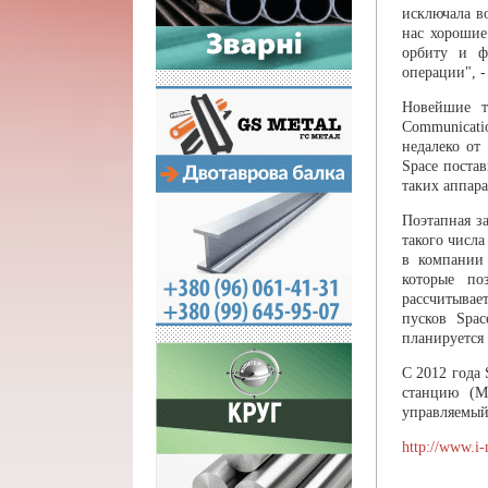
исключала в
нас хорошие
орбиту и ф
операции", -
Новейшие т
Communicat
недалеко от
Space поста
таких аппара
Поэтапная з
такого числ
в компании 
которые по
рассчитывае
пусков Spa
планируется 
С 2012 года
станцию (М
управляемый
http://www.i-