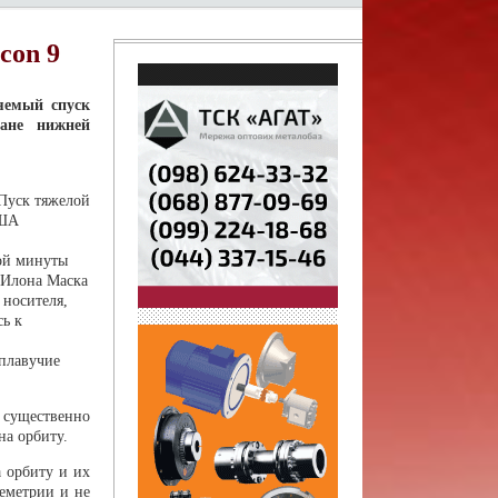
con 9
яемый спуск
ане нижней
Пуск тяжелой
США
ной минуты
 Илона Маска
 носителя,
сь к
 плавучие
 существенно
на орбиту.
а орбиту и их
еметрии и не