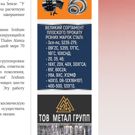
на Земле. "У
на расчетную
е завершение
нии Iridium
базирующийся
hales Alenia
ньшей мере 70
 группировки
аба, отметили
о поколения,
я". Iridium
едующих шести
. Эту работу
 космическую
осуществить
 океане.