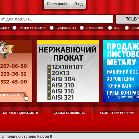
Реєстрація
Вхід
скрізь
товари та послуги
підприємства
оголошення
події
публи
КАТАЛОГ ПІДПРИЄМСТВ
ДОШКА ОГОЛОШЕНЬ
РОЗМІСТИТИ РЕКЛАМУ
а" первую ступень Falcon 9