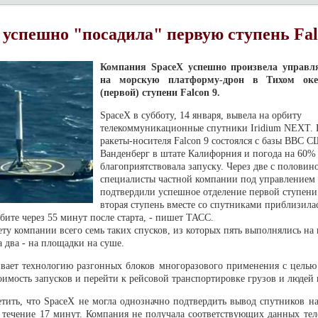
 успешно "посадила" первую ступень Fal
Компания SpaceX успешно произвела управл
на морскую платформу-дрон в Тихом оке
(первой) ступени Falcon 9.
SpaceX в субботу, 14 января, вывела на орбиту
телекоммуникационные спутники Iridium NEXT. 
ракеты-носителя Falcon 9 состоялся с базы ВВС 
Ванденберг в штате Калифорния и погода на 60%
благоприятствовала запуску. Через две с полови
специалисты частной компании под управлением
подтвердили успешное отделение первой ступени
вторая ступень вместе со спутниками приблизила
бите через 55 минут после старта, - пишет ТАСС.
ету компании всего семь таких спусков, из которых пять выполнялись на
 два - на площадки на суше.
вает технологию разгонных блоков многоразового применения с целью
оимость запусков и перейти к рейсовой транспортировке грузов и людей 
етить, что SpaceX не могла однозначно подтвердить вывод спутников н
 течение 17 минут. Компания не получала соответствующих данных тел