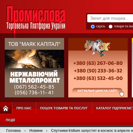
скрізь
товари та п
ПРО НАС
ПОШУК ТОВАРІВ ТА ПОСЛУГ
КАТАЛОГ ПІДПРИЄМС
ПОДІЇ
Головна
Новини
Спутники Iridium запустят в космос в апреле 