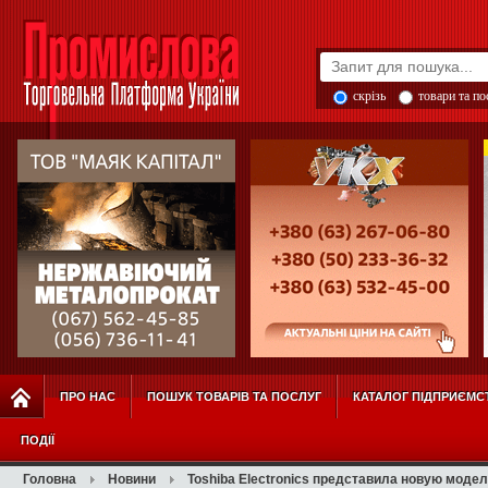
скрізь
товари та п
ПРО НАС
ПОШУК ТОВАРІВ ТА ПОСЛУГ
КАТАЛОГ ПІДПРИЄМС
ПОДІЇ
Головна
Новини
Toshiba Electronics представила новую моде