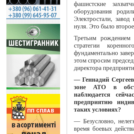
фашистские захват
оборудования родил
Электростали, завод
нуля. Это было второ
Третьим рождением
стратегии коренно
фундаментально завер
этом спросим предсе
директора предприяти
— Геннадий Сергеев
зоне АТО в обст
наблюдается сейч
предприятию инди
таких условиях?
— Безусловно, нелег
время боевых действи