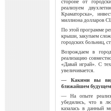
стороне от городск
реализуем двухле
Краматорска», инве
миллиона долларов СШ
По этой программе ре
крыши, закупаем слож
городских больниц, с
Возрождаем в город
реализацию совместн
«Давай играй». С те
увеличивается.
— Какими вы види
ближайшем будущем
— На опыте реализа
убедились, что в л
казалась в данный м