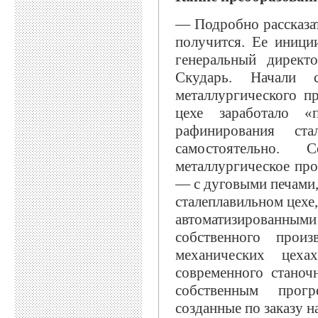
— Подробно рассказат
получится. Ее иници
генеральный директ
Скударь. Начали 
металлургического п
цехе заработало «
рафинирования ста
самостоятельно.
металлургическое про
— с дуговыми печами,
сталеплавильном цехе
автоматизированн
собственного произ
механических цех
современного станоч
собственным прогр
созданные по заказу 