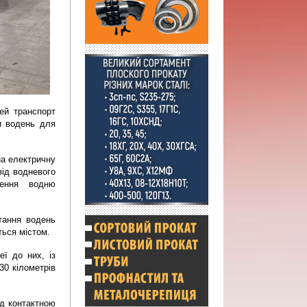
й транспорт 
 водень для 
 електричну 
ід водневого 
ення водню 
ання водень 
ться містом.
ї до них, із 
0 кілометрів 
д контактною 