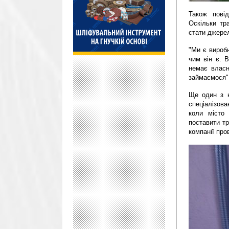
Також повід
Оскільки тр
стати джерел
"Ми є виробн
чим він є. 
немає власн
займаємося",
Ще один з н
спеціалізов
коли місто 
поставити тр
компанії про