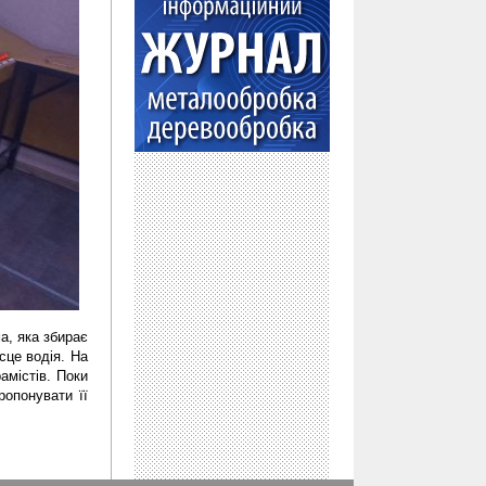
, яка збирає 
це водія. На 
містів. Поки 
понувати її 