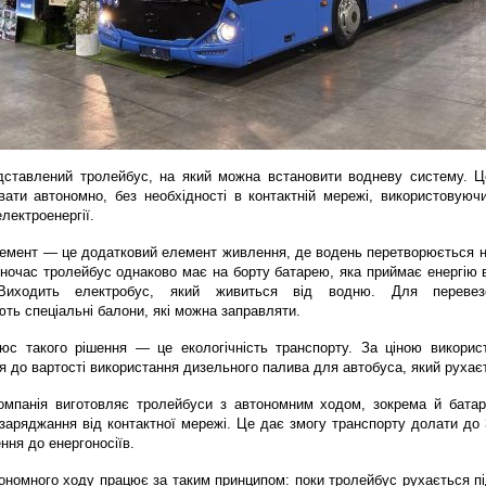
дставлений тролейбус, на який можна встановити водневу систему. Це
ати автономно, без необхідності в контактній мережі, використовуючи
лектроенергії.
емент — це додатковий елемент живлення, де водень перетворюється на
ночас тролейбус однаково має на борту батарею, яка приймає енергію в
Виходить електробус, який живиться від водню. Для перевез
ть спеціальні балони, які можна заправляти.
юс такого рішення — це екологічність транспорту. За ціною використ
 до вартості використання дизельного палива для автобуса, який рухає
компанія виготовляє тролейбуси з автономним ходом, зокрема й батаре
аряджання від контактної мережі. Це дає змогу транспорту долати до 3
ння до енергоносіїв.
ономного ходу працює за таким принципом: поки тролейбус рухається пі