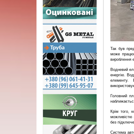
Так був пре
може працюв
вироблення е
Водневий ел
енергію. Вод
елементу. 
використовую
Головний пл
наближається
Крім того, 
можливістю з
без підключе
Система авт