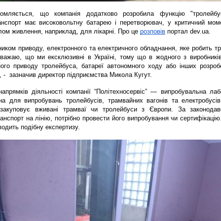
омляється, що компанія додатково розробила функцію "тролейбус-
анспорт має високовольтну батарею і перетворювач, у критичний моме
ом живлення, наприклад, для лікарні. 
Про це
розповів
 портал dev.ua.
иком приводу, електронного та електричного обладнання, яке робить тр
Вважаю, що ми ексклюзивні в Україні, тому що в жодного з виробників
ого приводу тролейбуса, батареї автономного ходу або інших розробо
 -  зазначив директор підприємства Микола Кугут.
апрямків діяльності компанії “Політехносервіс” — випробувальна лабо
ана для випробувань тролейбусів, трамвайних вагонів та електробусів
закуповує вживані трамваї чи тролейбуси з Європи. За законодав
анспорт на лінію, потрібно провести його випробування чи сертифікацію.
водить подібну експертизу.