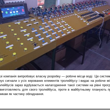
зі компанія випробовує власну розробку — робоче місце воді. Це система
ує сигнали з усіх керованих елементів тролейбусу і видає на робоче міс
лейбусів зараз відбувається налагодження такої системи на рівні програ
виготовляють для свого тролейбуса, проте в майбутньому планують про
никам як частину обладнання.