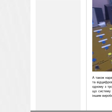
А також нара
та відцифров
одному з тро
що систему 
іншим вироб