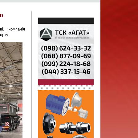
ю
, компанія 
орту.