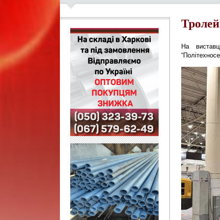
Тролей
На виставц
“Політехносе