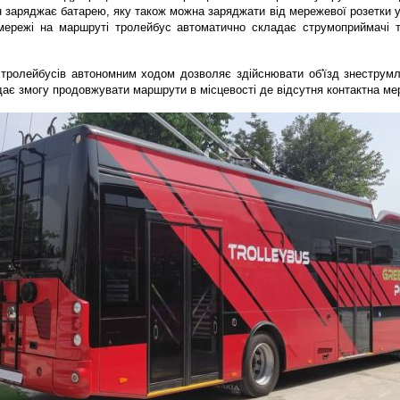
 заряджає батарею, яку також можна заряджати від мережевої розетки у 3
 мережі на маршруті тролейбус автоматично складає струмоприймачі т
тролейбусів автономним ходом дозволяє здійснювати об'їзд знеструмле
ає змогу продовжувати маршрути в місцевості де відсутня контактна ме