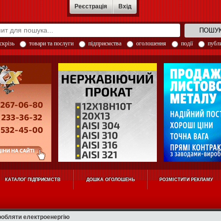
Реєстрація
Вхід
скрізь
товари та послуги
підприємства
оголошення
події
публи
КАТАЛОГ ПІДПРИЄМСТВ
ДОШКА ОГОЛОШЕНЬ
РОЗМІСТИТИ РЕКЛАМУ
робляти електроенергію