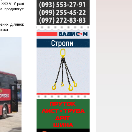
80 V. У разі 
а продовжує 
них ділянок 
режа.