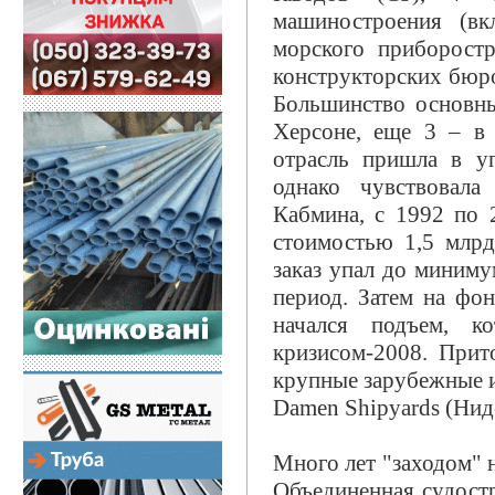
машиностроения (вк
морского приборост
конструкторских бюро
Большинство основны
Херсоне, еще 3 – в
отрасль пришла в уп
однако чувствовала
Кабмина, с 1992 по 
стоимостью 1,5 млрд
заказ упал до минимум
период. Затем на фо
начался подъем, к
кризисом-2008. Прит
крупные зарубежные и
Damen Shipyards (Нид
Много лет "заходом" 
Объединенная судостр