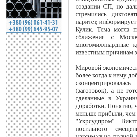
создании СП, но дал
стремились диктова
паритет, информирует
Кулик. Тема могла 
сближения с Москв
многомиллиардные к
известным причинам э
Мировой экономически
более когда к нему до
сконцентрировала
(заготовок), а не го
сделанные в Украин
доработки. Понятно, 
меньше прибыли, чем 
"Укрсудпром" Викт
посильного смеще
максимально полной к