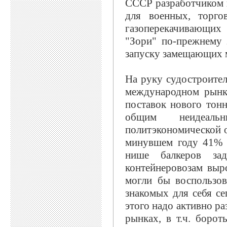
СССР разработчиком 
для военных, торго
газоперекачивающих 
"Зори" по-прежнему 
запуску замещающих 
На руку судостроител
международном рынке
поставок нового тон
общим неидеаль
политэкономической об
минувшем году 41% з
нише балкеров за
контейнеровозам выр
могли бы воспользов
знакомых для себя се
этого надо активно р
рынках, в т.ч. боро