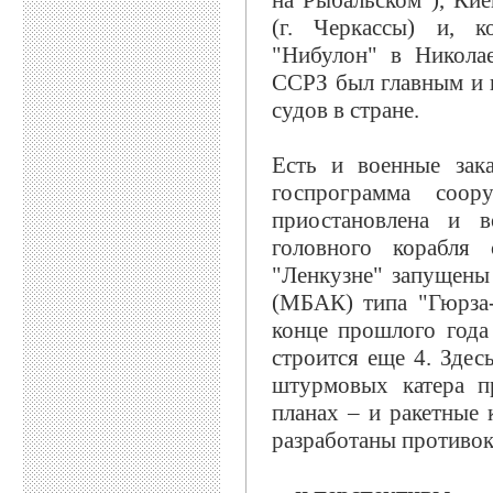
на Рыбальском"), Ки
(г. Черкассы) и, к
"Нибулон" в Николае
ССРЗ был главным и 
судов в стране.
Есть и военные зака
госпрограмма соо
приостановлена и в
головного корабля
"Ленкузне" запущены
(МБАК) типа "Гюрза-
конце прошлого год
строится еще 4. Здес
штурмовых катера п
планах – и ракетные 
разработаны противок